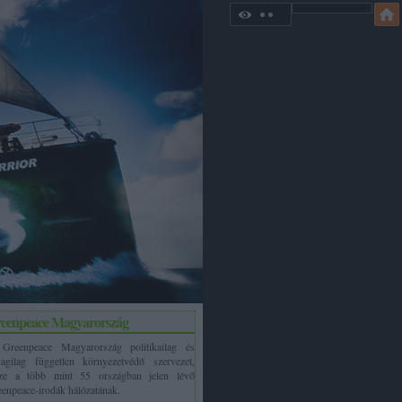
eenpeace Magyarország
Greenpeace Magyarország politikailag és
agilag független környezetvédő szervezet,
sze a több mint 55 országban jelen lévő
enpeace-irodák hálózatának.