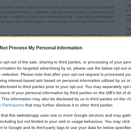
Lát
jó időben álltunk a Zöld ernyő rendezvény miatt környezeti témák iránt érdeklődő
a f
kecskeméti főtéren. A napelemes helikopter rotorja pörgött, a napelemes tücsök
me
ásokat, a szélkerék is helyes volt, minden ahogy kell. A túra sztárja egyértelműen a
érd
így nem csoda), erről beszélgetve derült ki, hogy a Kecskeméti Főiskolának is van
Fü
bi
rvez, s melynek célja: minél több kilométert lefutni egy saját építésű autóval, egy
áll
métert tud, a kecsóiak első nekifutásra 1500-at. Mondanom sem kell, hogy ezerszer
Mű
an a
honlapjuk,
érdemes belenézni.
ado
Not Process My Personal Information
z a Shell, amelyiknek evidens érdeke a nagy benzinfogyasztás egy olyan versenyt,
M
versenyeznek?
ol
to opt-out of the sale, sharing to third parties, or processing of your per
18
 technikák aztán az ő fiókjának mélyén végezzék? Ismerve a cég etikai szintjét -
itt
formation for targeted advertising by us, please use the below opt-out s
 belefér. Plána ha arra gondolok, hogy van ismert példa az esetre: régóta megvan a
r selection. Please note that after your opt-out request is processed y
ó! - cigaretta szabadalma, mégse gyártja senki. Vagy ha arra, hogy az elmúlt
Ke
eing interest-based ads based on personal information utilized by us or
tása, pedig a technika ugye sokat fejlődött: mennyivel kisebbek lettek a mobilok,
a napelemek, például.
disclosed to third parties prior to your opt-out. You may separately opt-
losure of your personal information by third parties on the IAB’s list of
yunk :-)
. This information may also be disclosed by us to third parties on the
IA
Participants
that may further disclose it to other third parties.
0
Ol
 that this website/app uses one or more Google services and may gath
including but not limited to your visit or usage behaviour. You may click 
 to Google and its third-party tags to use your data for below specifi