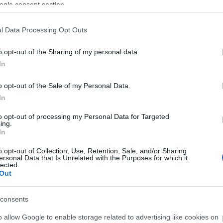
ogle consent section.
l Data Processing Opt Outs
o opt-out of the Sharing of my personal data.
In
o opt-out of the Sale of my Personal Data.
In
to opt-out of processing my Personal Data for Targeted
ing.
In
és is
Veled együtt
32 évvel
átszabtuk a
Csernobil után:
o opt-out of Collection, Use, Retention, Sale, and/or Sharing
mélő
divatvilágot!
jön a jégen úszó
ersonal Data that Is Unrelated with the Purposes for which it
lected.
Csernobil
Out
Fr
consents
o allow Google to enable storage related to advertising like cookies on