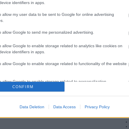
evice identifiers in apps.
ett
o allow my user data to be sent to Google for online advertising
s.
to allow Google to send me personalized advertising.
d/2063162
o allow Google to enable storage related to analytics like cookies on
evice identifiers in apps.
nálói tartalomnak minősülnek, értük a
szolgáltatás technikai
üzemeltetője semmilyen felelősséget nem vállal, azokat
. Részletek a
Felhasználási feltételekben
és az
adatvédelmi tájékoztatóban
.
o allow Google to enable storage related to functionality of the website
o allow Google to enable storage related to personalization.
Belépés Facebookkal
CONFIRM
o allow Google to enable storage related to security, including
cation functionality and fraud prevention, and other user protection.
Data Deletion
Data Access
Privacy Policy
Ar