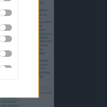
növekszik a halálozás a rossz levegőjű
napokon
kotyesz:
Rég olvastam de meg mindig jó !
(
2020.06.01. 22:22
)
Noam Chomsky: A
hatalmi manipuláció tízparancsolata
Tibor Otrosinka:
Én inkább arról győzném
meg az embereket, hogy az eldobható
műanyagokat gyűjtsük össze fajtánként,...
(
2018.10.07. 21:51
)
Hogy ébredtem rá, hogy
a műanyagszennyezés hatalmas probléma?
Tibor Otrosinka:
Néha már nem tudom mit
mondjak. "Nemzetközi kutatások szerint a
műanyag darabok megtalálhatóak csa...
(
2018.10.07. 21:48
)
Vége az eldobható
műanyagok korszakának?
vmsacili:
2000-ben költöztünk a jelenlegi
lakóhelyünkre a Duna mellé. Ősszel annyi
fecske ült a villanydróto...
(
2018.03.29.
16:40
)
Hamarosan kezdődik a szúnyogirtás
– Ma már létezik a vegyszerek helyett
hatékony mikrobiológiai eljárás
chívum
2018 december
(
1
)
2018 október
(
4
)
2018 augusztus
(
1
)