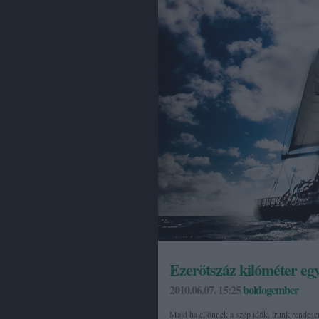
Ezerötszáz kilóméter egy
2010.06.07. 15:25
boldogember
Majd ha eljönnek a szép idők, írunk rendes