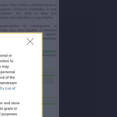
ványos, bátor és békés eszközökkel hívjuk fel
igyelmet a környezeti problémákra, és azok
goldásaira. Egy élhető és békés jövő
ekében dolgozunk itthon és a nagyvilágban.
ggetlenségünket és szabadságunkat az
ztosítja, hogy nem fogadunk el támogatást
amoktól, politikai pártoktól és cégektől.
ködésünk kizárólag olyan magánszemélyek
mányainak köszönhető, mint te!
unkánkat a
http://greenpeace.hu/tamogass
dalon keresztül támogathatod. Adószámunk:
sonal or
178883-1-42
. Köszönjük!
ection to
ou may
resés a blogon
 personal
out of the
 downstream
B’s List of
dalak
er and store
to grant or
Hazai honlapunk
Nemzetközi honlapunk
ed purposes
Facebook oldalunk