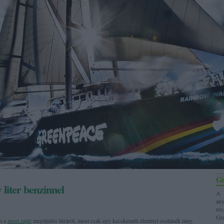
Gr
 liter benzinnel
A 
any
ré
Gre
en a
most zajló
megújulós túráról, most csak egy kecskeméti élményt osztanék meg.