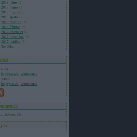
2018 július
(
2
)
2018 június
(
3
)
2018 május
(
1
)
2018 április
(
2
)
2018 március
(
2
)
2018 február
(
2
)
2017 december
(
4
)
2017 november
(
2
)
2017 október
(
2
)
Tovább
...
edek
RSS 2.0
bejegyzések
,
kommentek
Atom
bejegyzések
,
kommentek
ommentek
ználati utasítás
yéb