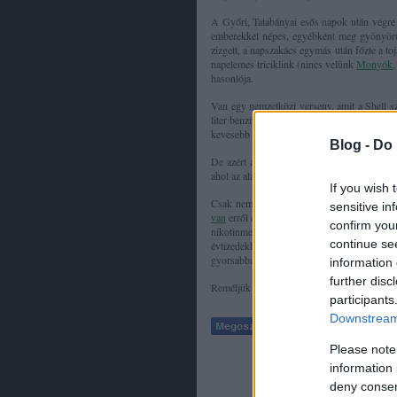
A Győri, Tatabányai esős napok után végre 
emberekkel népes, egyébként meg gyönyörű 
zizgett, a napszakács egymás után főzte a toj
napelemes triciklink (nincs velünk
Monyók,
hasonlója.
Van egy nemzetközi verseny, amit a Shell sze
liter benzinnek. A győztes asszem 4500 kilo
kevesebb pénzből mint versenytársaik. Itt v
Blog -
Do 
De azért az is eszembe jutott: miért szerve
ahol az alacsony fogyasztású technológiák 
If you wish 
Csak nem azért, hogy az így kikisérletezett
sensitive in
van
erről egy jó cikke blogunknak - ez simán
confirm you
nikotinmentes- tehát függőséget nem okoz
continue se
évtizedekben alig csökkent az autók fogyasz
gyorsabbak a számítógépek, hatékonyabbak 
information 
further disc
Reméljük persze, hogy csak paranoidok vag
participants
Downstream 
Tetszik
Please note
information 
deny consent