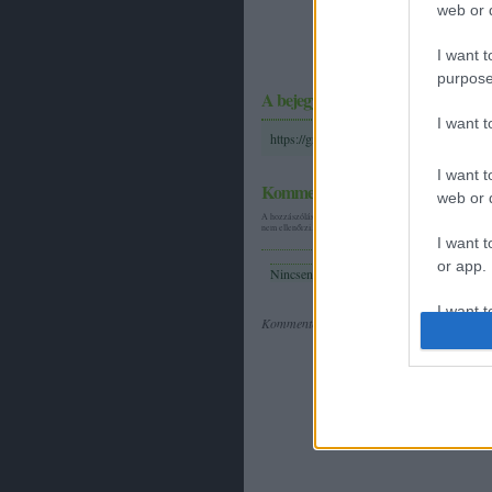
web or d
5 zöld tipp
glifozát hely
I want t
purpose
A bejegyzés trackback címe:
I want 
https://greenpeace.blog.hu/api/trackback/i
I want t
Kommentek:
web or d
A hozzászólások a
vonatkozó jogszabályok
értelmében felhasz
nem ellenőrzi. Kifogás esetén forduljon a blog szerkesztőjéhez
I want t
or app.
Nincsenek hozzászólások.
I want t
Kommentezéshez
lépj be
, vagy
regisztrálj
! ‐
I want t
authenti