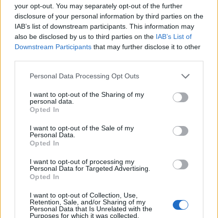
your opt-out. You may separately opt-out of the further
disclosure of your personal information by third parties on the
IAB’s list of downstream participants. This information may
also be disclosed by us to third parties on the
IAB’s List of
Downstream Participants
that may further disclose it to other
third parties.
A harmadik csoport a cég energiapolitikáját jellemzi. Itt értékelésre
kerül, hogy a vállalat mekkora karbonlábnyommal rendelkezik, az
Please note that this website/app uses one or more Google
Personal Data Processing Opt Outs
üvegházhatású gázok csökkentésére milyen vállalásokat tesz,
services and may gather and store information including but
milyen arányban használ tiszta energiát és hogy az új termékei
not limited to your visit or usage behaviour. You may click to
I want to opt-out of the Sharing of my
personal data.
milyen energiahatékonysággal működnek.
grant or deny consent to Google and its third-party tags to
Opted In
use your data for below specified purposes in below Google
A legutóbbi kiadás alapján elmondható, hogy egyre nagyobb a
consent section.
I want to opt-out of the Sale of my
Personal Data.
szakadék az olyan vállalatok között, akik nem tartották be a nagy
Opted In
ígéreteiket, és azok között, akik komoly lépéseket tettek az
újrahasznosítás és a mérgező anyagok fokozatos kivonásának
I want to opt-out of processing my
területén. A Philips forgalomba hozta első PVC- és BFR-mentes
Personal Data for Targeted Advertising.
Opted In
TV-készülékét, az Econova TV-t. Ilyen termékeket dobott piacra
az Acer, a Wipro, a HCL és a HP is, amely legutóbb egy PVC-
I want to opt-out of Collection, Use,
mentes nyomtatót is bemutatott. Ezzel ellentétben a Toshiba, az
Retention, Sale, and/or Sharing of my
Personal Data that Is Unrelated with the
LGE, a Samsung, a Dell és a Lenovo továbbra sem rendelkezik
Purposes for which it was collected.