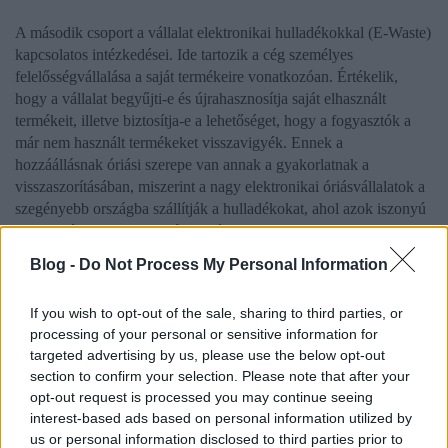
A második csoport a vállalat elektr
onikai hulladékokkal (E-Waste)
kapcsolatos intézkedései. Ide tartozik a cég személyes
felelő
ssé
gvállalása a saját termékeire vonatkozóan. Értékelik,
hogy a
vállalat begyűjti-e és újrahasz
nosít
ja saját elhasznált
termékeit, illetve biztosítja-e
a lehe
tőséget, hogy a fogyasztók a
már nem használt t
ermékeket visszavigyék. Ennek a
hozzáállásnak óriási szerepe van annak a gyako
rlatnak a
visszaszorítá
sában, miszerint a nag
y elektronikai óriásvállalatok a
szegényebb országba szállítják a
hulladékokat, ahol azok iszonyú
mennyiségben felhalmozódnak és szennyezik a környezetet.
Blog -
Do Not Process My Personal Information
If you wish to opt-out of the sale, sharing to third parties, or
processing of your personal or sensitive information for
targeted advertising by us, please use the below opt-out
section to confirm your selection. Please note that after your
opt-out request is processed you may continue seeing
interest-based ads based on personal information utilized by
us or personal information disclosed to third parties prior to