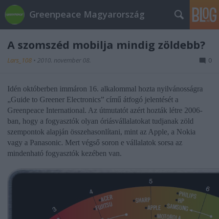
Greenpeace Magyarország
A szomszéd mobilja mindig zöldebb?
Lars_108
•
2010. november 08.
0
Idén októberben immáron 16. alkalommal hozta nyilvánosságra
„Guide to Greener Electronics” című átfogó jelentését a
Greenpeace International. Az útmutatót azért hozták létre 2006-
ban, hogy a fogyasztók olyan óriásvállalatokat tudjanak zöld
szempontok alapján összehasonlítani, mint az Apple, a Nokia
vagy a Panasonic. Mert végső soron e vállalatok sorsa az
mindenható fogyasztók kezében van.