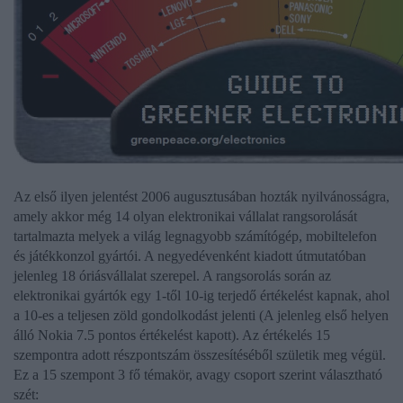
Az első ilyen jelentést 2006 augusztusában hozták nyilvánosságra,
amely akkor még 14 olyan elektronikai vállalat rangsorolását
tartalmazta melyek a világ legnagyobb számítógép, mobiltelefon
és játékkonzol gyártói. A negyedévenként kiadott útmutatóban
jelenleg 18 óriásvállalat szerepel. A rangsorolás során az
elektronikai gyártók egy 1-től 10-ig terjedő értékelést kapnak, ahol
a 10-es a teljesen zöld gondolkodást jelenti (A jelenleg első helyen
álló Nokia 7.5 pontos értékelést kapott). Az értékelés 15
szempontra adott részpontszám összesítéséből születik meg végül.
Ez a 15 szempont 3 fő témakör, avagy csoport szerint választható
szét: