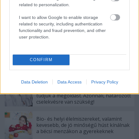
related to personalization.
I want to allow Google to enable storage
related to security, including authentication
functionality and fraud prevention, and other
Címkék:
it
fogyasztás
újrahasznosítás
technológia
hulladék
user protection.
tudatos vásárlás
nemzetközi
CONFIRM
Ajánlott bejegyzések:
Data Deletion
Data Access
Privacy Policy
A légszennyezettség világszintű
közegészségügyi probléma, amelyre
tudjuk a megoldást. Azonnali, határozott
cselekvésre van szükség!
Bio- és helyi élelmiszereket, valamint
kevesebb, de jó minőségű húst kínálnak
a bécsi menzákon a gyerekeknek