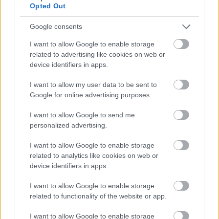
olyan termékekkel, amelyek mentesek lennének ezektől a káros
Opted Out
anyagoktól.
Google consents
Az értékelés során a vállalatok büntetőpontokat is kaphattak. A
I want to allow Google to enable storage
legújabb értékelésben a Toshiba megkapta idei második büntetését
related to advertising like cookies on web or
az ügyfelei félrevezetéséért a vállalásaival kapcsolatban. A
device identifiers in apps.
Microsoft azért kapott pontlevonást, mert visszalépett attól az
ígéretétől, hogy felhagy a PVC és a BFR-ek használatával. Több
I want to allow my user data to be sent to
más vállalat is egyre lejjebb kerül a ranglistán, mert nem tesznek
Google for online advertising purposes.
eleget ezen anyagok kivonására tett ígéreteiknek, ilyen vállalatok
az LGE, a Samsung, a Dell és a Lenovo.
I want to allow Google to send me
personalized advertising.
Habár a hulladékkezelés és újrahasznosítás terén mutatkozik
legcsekélyebb haladás, a Panasonic dicséretet érdemel a saját TV-
I want to allow Google to enable storage
készülékeinek visszavételére és újrahasznosítására tett
related to analytics like cookies on web or
kezdeményezéseiért Indiában, ez az első ilyen fajta program a TV-
device identifiers in apps.
készülékek terén az EU-n kívül.
Ugyanakkor az egész ágazatban
elbuktak a globális kiterjesztést célzó jelenlegi visszavételi
I want to allow Google to enable storage
programok.
related to functionality of the website or app.
A teljes ranglista, és egyéb információk megtalálhatók
itt
.
I want to allow Google to enable storage