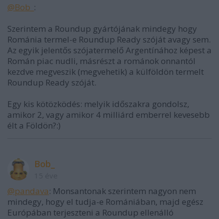
@Bob_
:
Szerintem a Roundup gyártójának mindegy hogy
Románia termel-e Roundup Ready szóját avagy sem.
Az egyik jelentős szójatermelő Argentínához képest a
Román piac nudli, másrészt a románok onnantól
kezdve megveszik (megvehetik) a külföldön termelt
Roundup Ready szóját.
Egy kis kötözködés: melyik időszakra gondolsz,
amikor 2, vagy amikor 4 milliárd emberrel kevesebb
élt a Földön?:)
Bob_
15 éve
@pandava
: Monsantonak szerintem nagyon nem
mindegy, hogy el tudja-e Romániában, majd egész
Európában terjeszteni a Roundup ellenálló