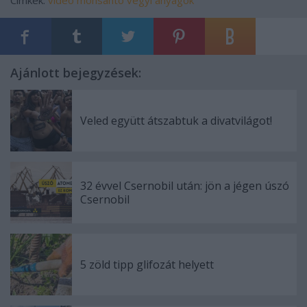
Címkék:
videó
monsanto
vegyi anyagok
Ajánlott bejegyzések:
Veled együtt átszabtuk a divatvilágot!
32 évvel Csernobil után: jön a jégen úszó
Csernobil
5 zöld tipp glifozát helyett