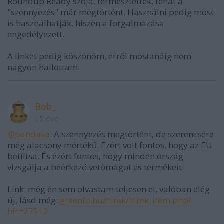
Roundup Ready szója, termesztették, tehát a
"szennyezés" már megtörtént. Használni pedig most
is használhatják, hiszen a forgalmazása
engedélyezett.
A linket pedig köszönöm, erről mostanáig nem
nagyon hallottam.
Bob_
15 éve
@pandava
: A szennyezés megtörtént, de szerencsére
még alacsony mértékű. Ezért volt fontos, hogy az EU
betiltsa. És ezért fontos, hogy minden ország
vizsgálja a beérkező vetőmagot és termékeit.
Link: még én sem olvastam teljesen el, valóban elég
új, lásd még:
greenfo.hu/hirek/hirek_item.php?
hir=27512