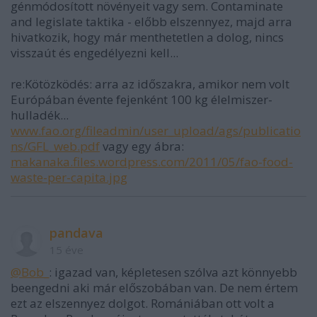
génmódosított növényeit vagy sem. Contaminate
and legislate taktika - előbb elszennyez, majd arra
hivatkozik, hogy már menthetetlen a dolog, nincs
visszaút és engedélyezni kell...
re:Kötözködés: arra az időszakra, amikor nem volt
Európában évente fejenként 100 kg élelmiszer-
hulladék...
www.fao.org/fileadmin/user_upload/ags/publicatio
ns/GFL_web.pdf
vagy egy ábra:
makanaka.files.wordpress.com/2011/05/fao-food-
waste-per-capita.jpg
pandava
15 éve
@Bob_
: igazad van, képletesen szólva azt könnyebb
beengedni aki már előszobában van. De nem értem
ezt az elszennyez dolgot. Romániában ott volt a