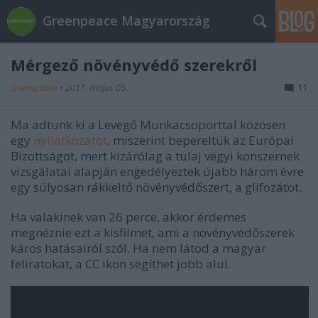
Greenpeace Magyarország
Mérgező növényvédő szerekről
Greenpeace
•
2011. május 05.
11
Ma adtunk ki a Levegő Munkacsoporttal közösen
egy
nyilatkozatot
, miszerint bepereltük az Európai
Bizottságot, mert kizárólag a tulaj vegyi konszernek
vizsgálatai alapján engedélyeztek újabb három évre
egy súlyosan rákkeltő növényvédőszert, a glifozátot.
Ha valakinek van 26 perce, akkor érdemes
megnéznie ezt a kisfilmet, ami a növényvédőszerek
káros hatásairól szól. Ha nem látod a magyar
feliratokat, a CC ikon segíthet jobb alul.