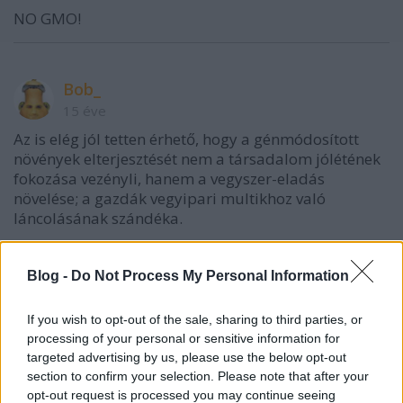
NO GMO!
Bob_
15 éve
Az is elég jól tetten érhető, hogy a génmódosított
növények elterjesztését nem a társadalom jólétének
fokozása vezényli, hanem a vegyszer-eladás
növelése; a gazdák vegyipari multikhoz való
láncolásának szándéka.
Ez a GMO megoldja a világ éhezését?
Te elhitted?
Blog -
Do Not Process My Personal Information
If you wish to opt-out of the sale, sharing to third parties, or
processing of your personal or sensitive information for
pandava
targeted advertising by us, please use the below opt-out
15 éve
section to confirm your selection. Please note that after your
opt-out request is processed you may continue seeing
@Bob_
: GMO növény lehet/van e nélkül a vegyszer