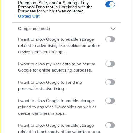
glifozátnak ellenálló gyomnövények száma, ami
Retention, Sale, and/or Sharing of my
Personal Data that Is Unrelated with the
miatt még erősebb (értsd: környezet- és
Purposes for which it was collected.
egészségügyi kockázattal bíró) vegyszerekre van/lesz
Opted Out
szükség.
earthtrends.wri.org/images/Glyphosate_resistant_we
Google consents
eds_number.jpg
I want to allow Google to enable storage
related to advertising like cookies on web or
device identifiers in apps.
pandava
I want to allow my user data to be sent to
15 éve
Google for online advertising purposes.
@Bob_
: kicsit kutakodtam a témában, ez színesíti a
dolgokat:
I want to allow Google to send me
personalized advertising.
"Romániában az uniós
I want to allow Google to enable storage
csatlakozás előtt GM szóját (Roundup Ready)
related to analytics like cookies on web or
már előállítottak. A csatlakozás után kénytelenek
device identifiers in apps.
voltak felhagyni vele, mert termesztése nem
engedélyezett az EU-ban, csak kereskedelmi
I want to allow Google to enable storage
forgalmazása. Mivel a nehezen irtható gyomok
related to functionality of the website or app.