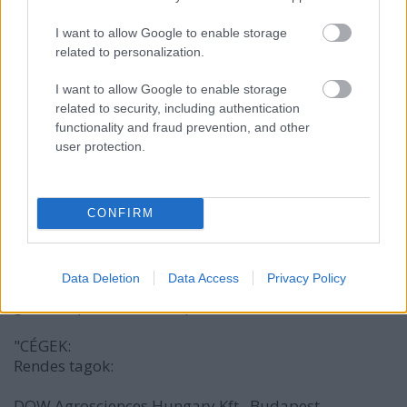
ellen a hagyományos szójában nem tudtak
gazdaságosan védekezni, a szója vetésterülete
I want to allow Google to enable storage
harmadára csökkent, így behozatalra szorulnak
related to personalization.
szójából (Románia korábban önellátó volt
szójából)."
I want to allow Google to enable storage
related to security, including authentication
functionality and fraud prevention, and other
user protection.
Bob_
15 éve
@pandava: látom, hogy innen informálódtál:
CONFIRM
zoldbiotech.uw.hu/
Az innen vett híreket nagyon érdemes triplán
Data Deletion
Data Access
Privacy Policy
leellenőrizni. A tagok a legnagyobb
génmanipulátorok és a pénzükből működő kutatók.
"CÉGEK:
Rendes tagok:
DOW Agrosciences Hungary Kft., Budapest