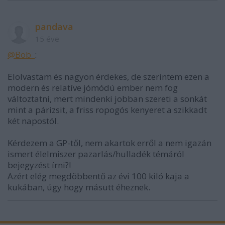
pandava
15 éve
@Bob_
:
Elolvastam és nagyon érdekes, de szerintem ezen a
modern és relatíve jómódú ember nem fog
változtatni, mert mindenki jobban szereti a sonkát
mint a párizsit, a friss ropogós kenyeret a szikkadt
két napostól.
Kérdezem a GP-től, nem akartok erről a nem igazán
ismert élelmiszer pazarlás/hulladék témáról
bejegyzést írni?!
Azért elég megdöbbentő az évi 100 kiló kaja a
kukában, úgy hogy másutt éheznek.