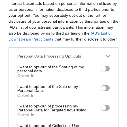
interest-based ads based on personal information utilized by
nélkül is, ezek nem feltétlen járnak a kéz a kézben
us or personal information disclosed to third parties prior to
your opt-out. You may separately opt-out of the further
disclosure of your personal information by third parties on the
Bob_
IAB’s list of downstream participants. This information may
also be disclosed by us to third parties on the
IAB’s List of
15 éve
Downstream Participants
that may further disclose it to other
@pandava
: valóban van más fajta is. Főleg a
third parties.
biotechnológiai kommunikációs kiadványokban. A
kereskedelmi forgalom döntően kétféle
Please note that this website/app uses one or more Google
Personal Data Processing Opt Outs
tulajdonságra módosított GM-növény van:
services and may gather and store information including but
gyomirtószernek ellenálló (lásd a fentieket) és
not limited to your visit or usage behaviour. You may click to
I want to opt-out of the Sharing of my
personal data.
grant or deny consent to Google and its third-party tags to
minden sejtjében rovarölőszert (Bt) termelő.
Opted In
use your data for below specified purposes in below Google
Egyik sem az éhező szegények táplálását tűzte ki fő
consent section.
célul...
I want to opt-out of the Sale of my
Personal Data.
Opted In
A glifozát hatóanyagnak ellenálló génmódosított
növény elterjedése láthatóan erősen összefügg a
I want to opt-out of processing my
Personal Data for Targeted Advertising.
vegyszerhasználat növekedésével.
Opted In
Ami pedig erősen összefügg azzal, hogy nő a
I want to opt-out of Collection, Use,