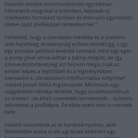
hasonló módon kommunikálnak egymással.
Felismerik magukat a tükörben, képesek új
viselkedési formákat tanítani és eltanulni egymástól,
illetve saját jövőképpel rendelkeznek.”
Feltehető, hogy a szenvedés mértéke és a szellemi-
lelki fejlettség, érzékenység erősen összefügg, s így
egy poloska például kevésbé szenved, mint egy egér,
a ponty jóval elmaradhat a bálna mögött, de így
szenvedéstörténetileg azt hiszem mégis csak az
ember képes a legtöbbet és a legmélyebben
szenvedni a „társadalom öntőformáiba löttyintve”
miként József Attila fogalmazott. Minimum egy
nagydoktori témája lehetne, hogy összehasonlítsuk
az emberi –és állati szenvedés természetét – különös
tekintettel a jövőképre. Én ebbe ezért nem is mennék
bele.
Inkább visszatérek az öt kardszárnyúhoz, akik
feltehetően azóta is ott ugrálnak éhbérért egy