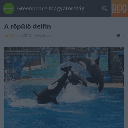
Greenpeace Magyarország
A röpülő delfin
stradivari
•
2012. március 06.
4