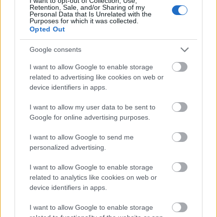
Ha nem sikerül, majd sikerülni fog legközelebb. S ha
I want to opt-out of Collection, Use,
Retention, Sale, and/or Sharing of my
játéknak tudod tekinteni, még örömet is lelsz
Personal Data that Is Unrelated with the
ezekben a kitörési kísérletekben. Lelked mélyén ott a
Purposes for which it was collected.
Opted Out
szabadság csírája. Találd meg, hisz rendelkezel te is
ezzel a titkos adó-vevővel. S onnantól már nem
Google consents
tévedhetsz el. Hisz nem börtönlakónak születtél!
I want to allow Google to enable storage
Így tehát kedves olvasóm, ha majd feltekintesz az
related to advertising like cookies on web or
égre, és röpülő, kardszárnyú delfineket látsz, ne
device identifiers in apps.
lepődj meg. Sikerült nekik.
I want to allow my user data to be sent to
Google for online advertising purposes.
I want to allow Google to send me
personalized advertising.
I want to allow Google to enable storage
related to analytics like cookies on web or
device identifiers in apps.
I want to allow Google to enable storage
Címkék:
állatok