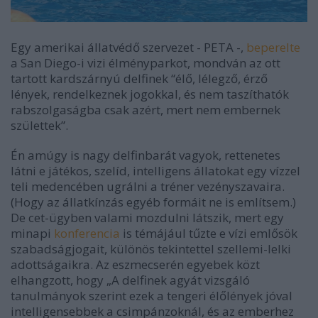
Egy amerikai állatvédő szervezet - PETA -,
beperelte
a San Diego-i vizi élményparkot, mondván az ott
tartott kardszárnyú delfinek “élő, lélegző, érző
lények, rendelkeznek jogokkal, és nem taszíthatók
rabszolgaságba csak azért, mert nem embernek
születtek”.
Én amúgy is nagy delfinbarát vagyok, rettenetes
látni e játékos, szelíd, intelligens állatokat egy vízzel
teli medencében ugrálni a tréner vezényszavaira.
(Hogy az állatkínzás egyéb formáit ne is említsem.)
De cet-ügyben valami mozdulni látszik, mert egy
minapi
konferencia
is témájául tűzte e vízi emlősök
szabadságjogait, különös tekintettel szellemi-lelki
adottságaikra. Az eszmecserén egyebek közt
elhangzott, hogy „A delfinek agyát vizsgáló
tanulmányok szerint ezek a tengeri élőlények jóval
intelligensebbek a csimpánzoknál, és az emberhez