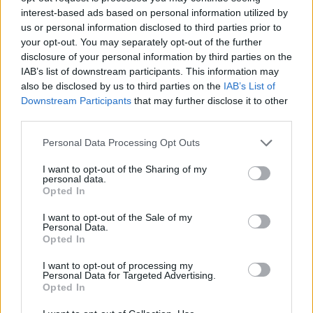
valaki ehhez hasonlót?) úgy van megcsinálva, hogy
interest-based ads based on personal information utilized by
időnként feldobja magát a magasba, aztán
us or personal information disclosed to third parties prior to
visszapottyan nagy fröcskölések közepette. És persze
your opt-out. You may separately opt-out of the further
közben működik szuperfrekvenciájú adó-
disclosure of your personal information by third parties on the
vevőkészüléke, amellyel befogja a környező világot, s
IAB’s list of downstream participants. This information may
ki tudja még mi mindent. Tán magát a végtelent.
also be disclosed by us to third parties on the
IAB’s List of
Downstream Participants
that may further disclose it to other
Rebesgetik, hogy a Föld (lakossága) nagy változások
third parties.
előtt áll. Más hullámhosszra vált az agyunk, a
Please note that this website/app uses one or more Google
lelkünk, s így meglátunk, meghallunk, megértünk
Personal Data Processing Opt Outs
services and may gather and store information including but
olyan dolgokat, amelyek eddig el voltak előlünk
not limited to your visit or usage behaviour. You may click to
I want to opt-out of the Sharing of my
zárva. Ez a delfin-dolog is mintha ezt üzenné:
personal data.
grant or deny consent to Google and its third-party tags to
próbáld meg Ember! Próbálj meg kiszakadni abból
Opted In
use your data for below specified purposes in below Google
a rabságból, belevetettségből, amiről azt gondoltad
consent section.
I want to opt-out of the Sale of my
eddig, hogy ez a természetes, ez a normális. Próbáld
Personal Data.
más szemmel, nyitottan nézni, ami körülötted zajlik,
Opted In
s megláthatod, hogy az élet végtelen lehetőséget
kínál, ha nem fogadod el öröktől valónak azt, amibe
I want to opt-out of processing my
Personal Data for Targeted Advertising.
születtél. Ezt üzeni a delfin évezredek óta, és most
Opted In
jött el az ideje, hogy az üzenet célba érjen: ne add fel!