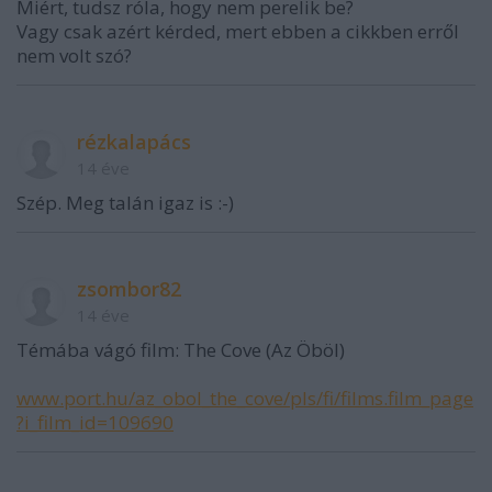
Miért, tudsz róla, hogy nem perelik be?
Vagy csak azért kérded, mert ebben a cikkben erről
nem volt szó?
rézkalapács
14 éve
Szép. Meg talán igaz is :-)
zsombor82
14 éve
Témába vágó film: The Cove (Az Öböl)
www.port.hu/az_obol_the_cove/pls/fi/films.film_page
?i_film_id=109690