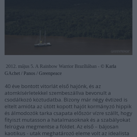
2012. május
5. A
Rainbow Warrior Brazíliában -
© Karla
GAchet / Panos / Greenpeace
40 éve bontott vitorlát első hajónk, és az
atomkísérletekkel szembeszállva bevonult a
csodálkozó köztudatba. Bizony már négy évtized is
eltelt amióta az ütött kopott hajót kormányzó hippik
és álmodozók tarka csapata először vízre szállt, hogy
fityiszt mutasson a hatalmasoknak és a szabályokat
felrúgva megmentse a földet. Az első – bájosan
kaotikus - utak meghatározó eleme volt az idealista