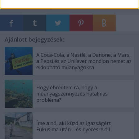
Címkék:
aktivizmus
hajók
rainbow warrior
Ajánlott bejegyzések:
A Coca-Cola, a Nestlé, a Danone, a Mars,
a Pepsi és az Unilever mondjon nemet az
eldobható műanyagokra
Hogy ébredtem rá, hogy a
műanyagszennyezés hatalmas
probléma?
Íme a nő, aki küzd az igazságért
Fukusima után – és nyerésre áll