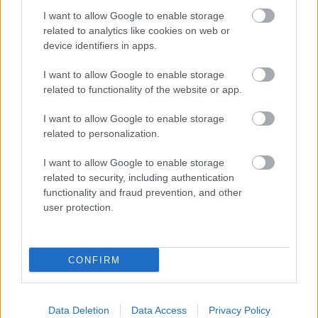
csodálják e hihetetlenül abszurd jelenséget, és
I want to allow Google to enable storage
álmélkodva nézik a gyönyörű és erőteljes vitorlás
related to analytics like cookies on web or
hajót, amely nem egy milliárdos szépfiú tulajdona,
device identifiers in apps.
hanem együtt mindnyájunké… Lehet, hogy ebben
van az erőnk?
I want to allow Google to enable storage
related to functionality of the website or app.
Amikor a régi öregek csapata útra kelt az Aleut-
szigetekre, hogy behúzzanak egyet a hatalmasoknak
I want to allow Google to enable storage
és megmentsék a világot, bizonyára nem is
related to personalization.
álmodtak ilyesmiről. De most már nem ők vannak a
I want to allow Google to enable storage
kormánynál. Hanem Ti, mindannyian.
related to security, including authentication
(az
eredeti blogbejegyzést
írta James Turner,
functionality and fraud prevention, and other
korábban a BBC, az ITV és a Greenpeace UK
user protection.
munkatársa, jelenleg pedig a San Francisco-i
székhelyű Greenpeace USA sajtósa)
CONFIRM
Data Deletion
Data Access
Privacy Policy