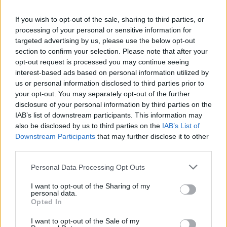
túlhalászat és az olajfúrások a nyílt vizek legtöbbjét
érintik. Talán a hajóablakok keskeny rései mögül túl
If you wish to opt-out of the sale, sharing to third parties, or
beszűkülten látunk mindent, és alábecsüljük a
processing of your personal or sensitive information for
konferenciatermek erejét?
targeted advertising by us, please use the below opt-out
section to confirm your selection. Please note that after your
Nézzük csak meg a Rainbow Warrior legutóbbi útját
opt-out request is processed you may continue seeing
az USA-ban. Míg az aktivisták országszerte foggal-
interest-based ads based on personal information utilized by
körömmel harcoltak a piszkos és szennyező
us or personal information disclosed to third parties prior to
szénerőművek ellen, a Greenpeace koronaékköve
your opt-out. You may separately opt-out of the further
lehorgonyozva állt egy jó mérföldnyire a
disclosure of your personal information by third parties on the
tengerparttól. Azokat, akik az észak-karolinai
IAB’s list of downstream participants. This information may
Asheville-ben megmászták az erőmű egyik hatalmas
also be disclosed by us to third parties on the
IAB’s List of
kéményét, biztosan melegséggel töltötte el a tudat,
Downstream Participants
that may further disclose it to other
hogy a Rainbow Warrior a közelben várakozik, de
third parties.
vajon városi és szárazföldi környezetben folyó
harcukban tényleg segítséget jelentett a hajó?
Please note that this website/app uses one or more Google
Personal Data Processing Opt Outs
services and may gather and store information including but
not limited to your visit or usage behaviour. You may click to
I want to opt-out of the Sharing of my
personal data.
grant or deny consent to Google and its third-party tags to
Opted In
use your data for below specified purposes in below Google
consent section.
I want to opt-out of the Sale of my