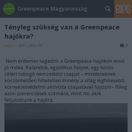
Greenpeace Magyarország
Tényleg szükség van a Greenpeace
hajókra?
majcsi
•
2012. július 09.
0
Nem érdemes tagadni: a Greenpeace hajókon lenni
jó móka. Kalandok, egzotikus helyek, egy közös
célért lobogó nemzetközi csapat – mindezeknek
köszönhetően hihetetlen élmény a világ leghíresebb
környezetvédelmi aktivista csapatával hajózni– főleg
azon szerencsések számára, mint mi, akik
feljutottunk a hajóra.