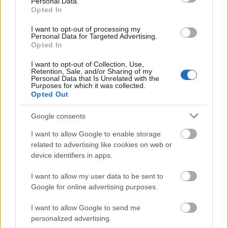
Personal Data.
Opted In
I want to opt-out of processing my
Personal Data for Targeted Advertising.
Opted In
I want to opt-out of Collection, Use,
Retention, Sale, and/or Sharing of my
Personal Data that Is Unrelated with the
Purposes for which it was collected.
Opted Out
Talán igen. Míg a szénerőműnél aktivistáink magas
Google consents
energiatartalmú édességeket rágcsáltak a kémény
tetején, több mint 2.000 ember sorakozott és várt
I want to allow Google to enable storage
türelmesen, hogy feljuthasson az Észak-Karolinában
related to advertising like cookies on web or
device identifiers in apps.
horgonyzó hajó fedélzetére. És Belemben, az
Amazon-folyó torkolatánál elterülő kisvárosban is
I want to allow my user data to be sent to
több ezren látogatták meg a hajót. Talán nem mi,
Google for online advertising purposes.
aktivisták, hanem a fiatal és idősebb támogatók,
hippik és kíváncsi járókelők ezrei a Greenpeace
I want to allow Google to send me
legerősebb bástyái. Sőt, talán ez mindig is így volt. A
personalized advertising.
bámulattól tágra nyílt szemek ezreit figyelem, ahogy