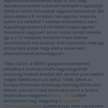
legfontosabb eredménye talán az volt, hogy
neonikotinoidokkal csávázott növények virágzatából
itthon is rendre kimutattak vegyszermaradványt. Bár
repce esetén a 8 mintából csak egyszer, kukorica
esetén a 8 mintából 7 esetben detektálták a szert.
Napraforgó esetén a 6 mintából csupán egyben
mutattak ki vegyszert, ám az összes mintát tekintve
így is a 22 csávázott mintából 9-ben találtak
neonikotinoid-maradványt. Ami számunkra még egy
bizonyítéka annak, hogy ezek a szerek nem
alkalmazhatóak biztonságosan.
Tőkés Gábor, a NÉBIH igazgatóhelyettesének
előadása a multinacionális vegyszergyártók
unalomig ismételt érveiből állt, de több pont mellett
mégse mehetünk el szó nélkül.
Tőkés újfent az
Európai Élelmiszer-biztonsági Hatóság
(EFSA) által
idézett, száznál is több tanulmány közül a
Science
folyóiratban megjelent (
Henry, 2012
) cikket
kérdőjelezte meg, mégpedig a
Syngenta
kommunikációjából
szedett érvvel, mely szerint nem