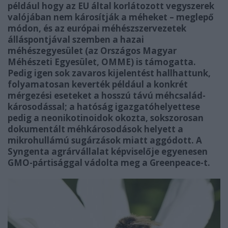
például hogy az EU által korlátozott vegyszerek
valójában nem károsítják a méheket – meglepő
módon, és az európai méhészszervezetek
álláspontjával szemben a hazai
méhészegyesület (az Országos Magyar
Méhészeti Egyesület, OMME) is támogatta.
Pedig igen sok zavaros kijelentést hallhattunk,
folyamatosan keverték például a konkrét
mérgezési eseteket a hosszú távú méhcsalád-
károsodással; a hatóság igazgatóhelyettese
pedig a neonikotinoidok okozta, sokszorosan
dokumentált méhkárosodások helyett a
mikrohullámú sugárzások miatt aggódott. A
Syngenta agrárvállalat képviselője egyenesen
GMO-pártisággal vádolta meg a Greenpeace-t.