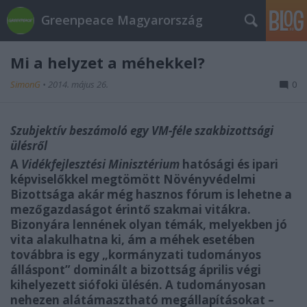
Greenpeace Magyarország
Mi a helyzet a méhekkel?
SimonG
•
2014. május 26.
0
Szubjektív beszámoló egy VM-féle szakbizottsági
ülésről
A
Vidékfejlesztési Minisztérium
hatósági és ipari
képviselőkkel megtömött Növényvédelmi
Bizottsága akár még hasznos fórum is lehetne a
mezőgazdaságot érintő szakmai vitákra.
Bizonyára lennének olyan témák, melyekben jó
vita alakulhatna ki, ám a méhek esetében
továbbra is egy „kormányzati tudományos
álláspont” dominált a bizottság április végi
kihelyezett siófoki ülésén. A tudományosan
nehezen alátámasztható megállapításokat –