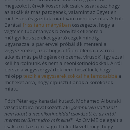
megszokott érvek köszöntek csak vissza: azaz hogy
az atkák és más patogének, valamint az ügyetlen
méhészek és gazdák miatt van méhpusztulás. A Föld
Barátai
friss tanulmányában
összegezte, hogy a
végtelen tudományos bizonyíték ellenére a
méhgyilkos szereket gyártó cégek mindig
ugyanazzal a pár érvvel próbálják menteni a
vegyszereiket, azaz hogy a fő probléma a varroa
atka és más pathogének (nozema, vírusok), így azzal
kell harcolnunk, és nem a neonikotinoidokkal. Arról
persze a vegyszergyártók nem beszélnek, hogy
miképp
teszik a vegyszerek sokkal hajlamosabbá
a
méheket arra, hogy elpusztuljanak a kórokozók
miatt.
Tóth Péter egy kanadai kutató, Mohamed Alburaki
vizsgálataira hivatkozott, aki „
semmilyen változást
nem látott a neonikotinoiddal csávázott és az attól
mentes területre járó méheknél
”. Az OMME delegáltja
csak arról az apróságról feledtkezett meg, hogy