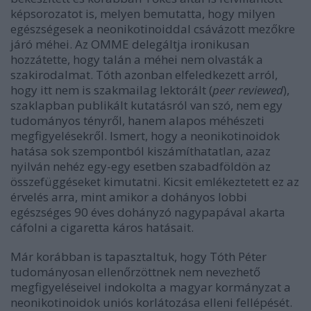
képsorozatot is, melyen bemutatta, hogy milyen
egészségesek a neonikotinoiddal csávázott mezőkre
járó méhei. Az OMME delegáltja ironikusan
hozzátette, hogy talán a méhei nem olvasták a
szakirodalmat. Tóth azonban elfeledkezett arról,
hogy itt nem is szakmailag lektorált (
peer reviewed
),
szaklapban publikált kutatásról van szó, nem egy
tudományos tényről, hanem alapos méhészeti
megfigyelésekről. Ismert, hogy a neonikotinoidok
hatása sok szempontból kiszámíthatatlan, azaz
nyilván nehéz egy-egy esetben szabadföldön az
összefüggéseket kimutatni. Kicsit emlékeztetett ez az
érvelés arra, mint amikor a dohányos lobbi
egészséges 90 éves dohányzó nagypapával akarta
cáfolni a cigaretta káros hatásait.
Már korábban is tapasztaltuk, hogy Tóth Péter
tudományosan ellenőrzöttnek nem nevezhető
megfigyeléseivel indokolta a magyar kormányzat a
neonikotinoidok uniós korlátozása elleni fellépését.