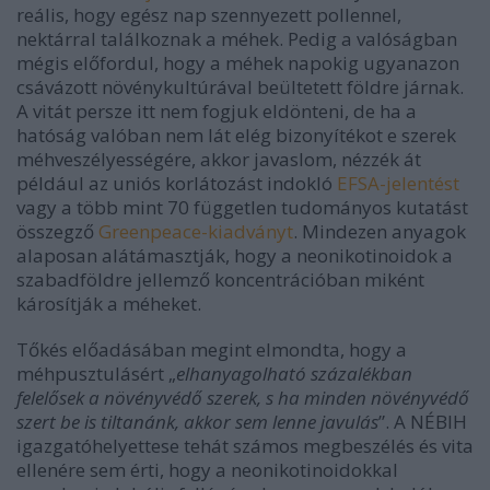
reális, hogy egész nap szennyezett pollennel,
nektárral találkoznak a méhek. Pedig a valóságban
mégis előfordul, hogy a méhek napokig ugyanazon
csávázott növénykultúrával beültetett földre járnak.
A vitát persze itt nem fogjuk eldönteni, de ha a
hatóság valóban nem lát elég bizonyítékot e szerek
méhveszélyességére, akkor javaslom, nézzék át
például az uniós korlátozást indokló
EFSA-jelentést
vagy a több mint 70 független tudományos kutatást
összegző
Greenpeace-kiadványt
. Mindezen anyagok
alaposan alátámasztják, hogy a neonikotinoidok a
szabadföldre jellemző koncentrációban miként
károsítják a méheket.
Tőkés előadásában megint elmondta, hogy a
méhpusztulásért „
elhanyagolható százalékban
felelősek a növényvédő szerek, s ha minden növényvédő
szert be is tiltanánk, akkor sem lenne javulás
”. A NÉBIH
igazgatóhelyettese tehát számos megbeszélés és vita
ellenére sem érti, hogy a neonikotinoidokkal