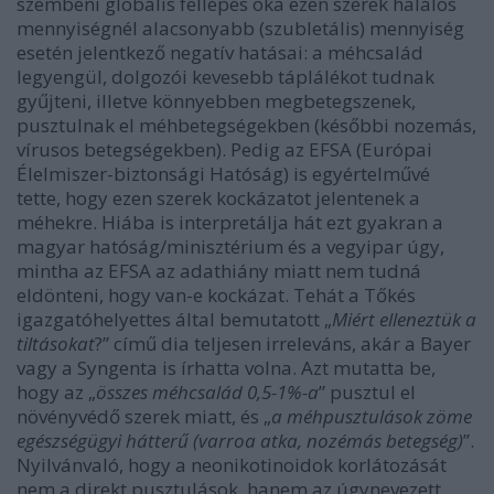
szembeni globális fellépés oka ezen szerek halálos
mennyiségnél alacsonyabb (szubletális) mennyiség
esetén jelentkező negatív hatásai: a méhcsalád
legyengül, dolgozói kevesebb táplálékot tudnak
gyűjteni, illetve könnyebben megbetegszenek,
pusztulnak el méhbetegségekben (későbbi nozemás,
vírusos betegségekben). Pedig az EFSA (Európai
Élelmiszer-biztonsági Hatóság) is egyértelművé
tette, hogy ezen szerek kockázatot jelentenek a
méhekre. Hiába is interpretálja hát ezt gyakran a
magyar hatóság/minisztérium és a vegyipar úgy,
mintha az EFSA az adathiány miatt nem tudná
eldönteni, hogy van-e kockázat. Tehát a T
őkés
igazgatóhelyettes által bemutatott „
Miért elleneztük a
tiltásokat
?” című dia teljesen irreleváns, akár a Bayer
vagy a Syngenta is írhatta volna. Azt mutatta be,
hogy az „
összes méhcsalád 0,5-1%-a
” pusztul el
növényvédő szerek miatt, és „
a méhpusztulások zöme
egészségügyi hátterű (varroa atka, nozémás betegség)
”.
Nyilvánvaló, hogy a neonikotinoidok korlátozását
nem a direkt pusztulások, hanem az úgynevezett