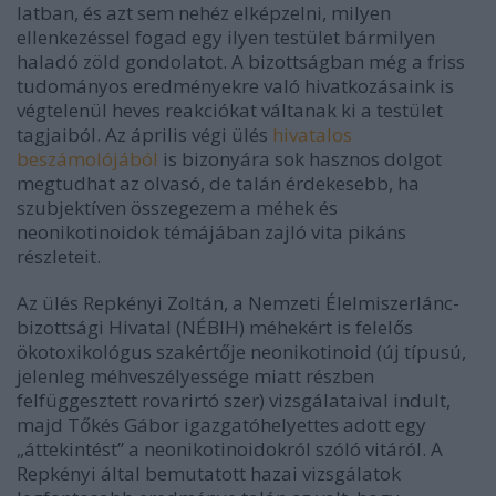
latban, és azt sem nehéz elképzelni, milyen
ellenkezéssel fogad egy ilyen testület bármilyen
haladó zöld gondolatot. A bizottságban még a friss
tudományos eredményekre való hivatkozásaink is
végtelenül heves reakciókat váltanak ki a testület
tagjaiból.
Az április végi ülés
hivatalos
beszámolójából
is bizonyára sok hasznos dolgot
megtudhat az olvasó, de talán érdekesebb, ha
szubjektíven összegezem a méhek és
neonikotinoidok témájában zajló vita pikáns
részleteit.
Az ülés Repkényi Zoltán, a Nemzeti Élelmiszerlánc-
bizottsági Hivatal (NÉBIH) méhekért is felelős
ö
kotoxikológus szakértője
neonikotinoid (új típusú,
jelenleg méhveszélyessége miatt részben
felfüggesztett rovarirtó szer) vizsgálataival indult,
majd Tőkés Gábor igazgatóhelyettes adott egy
„áttekintést” a neonikotinoidokról szóló vitáról. A
Repkényi által bemutatott hazai vizsgálatok