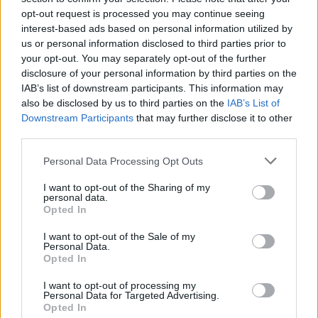
méhpusztulást vagy károsodást még nem okozott
”,
opt-out request is processed you may continue seeing
erősen sántít, hiszen nem is volt erre irányuló
interest-based ads based on personal information utilized by
vizsgálat hazánkban, a nemzetközi szakirodalomban
us or personal information disclosed to third parties prior to
viszont igen sok jel utalt ilyen hatásokra.
your opt-out. You may separately opt-out of the further
disclosure of your personal information by third parties on the
A magyar álláspontot alátámasztó részként szintén
IAB’s list of downstream participants. This information may
kiemelték, hogy „
a neonikotinoidok bevezetése óta
also be disclosed by us to third parties on the
IAB’s List of
jelentősen nőtt a méhállomány, CCD-ről (a kaptárak
Downstream Participants
that may further disclose it to other
elnéptelenedése – A szerk.) nincs szó
”, amely érvelés
third parties.
csak azért hibádzik, mert egyrészt jelentős
méhpusztulások vannak évről évre, másrészt a
Please note that this website/app uses one or more Google
Personal Data Processing Opt Outs
services and may gather and store information including but
mesterségesen sokkal nehezebben pótolható lepke-
not limited to your visit or usage behaviour. You may click to
I want to opt-out of the Sharing of my
és vadméhfajok száma egyértelműen jelentősen
personal data.
grant or deny consent to Google and its third-party tags to
csökkent.
Az ülésen fel mertem vetni, hogy a
Opted In
use your data for below specified purposes in below Google
neonikotinoidra hasonlóan, de a varroa atkára nem
consent section.
érzékeny poszméhek valamint a lepkék is a kihalás
I want to opt-out of the Sale of my
Personal Data.
szélére kerültek, a háziméhek száma pedig részben
Opted In
mégiscsak attól függ, hogy hányan és mennyi
családdal méhészkednek.
A
Természetvédelmi
I want to opt-out of processing my
Personal Data for Targeted Advertising.
Világszövetség (IUCN) friss jelentése
szerint
az
Opted In
európai poszméhfajok
46%-ának fogy a népessége,