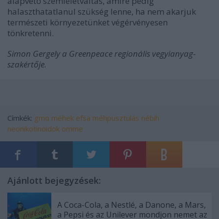
alapvető szemléletváltás, amire pedig
halaszthatatlanul szükség lenne, ha nem akarjuk
természeti környezetünket végérvényesen
tönkretenni.
Simon Gergely a Greenpeace regionális vegyianyag-
szakértője.
Címkék:
gmo
méhek
efsa
méhpusztulás
nébih
neonikotinoidok
omme
Ajánlott bejegyzések:
A Coca-Cola, a Nestlé, a Danone, a Mars,
a Pepsi és az Unilever mondjon nemet az