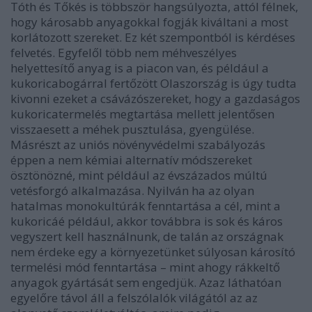
Tóth és Tőkés is többször hangsúlyozta, attól félnek,
hogy károsabb anyagokkal fogják kiváltani a most
korlátozott szereket. Ez két szempontból is kérdéses
felvetés. Egyfelől több nem méhveszélyes
helyettesítő anyag is a piacon van, és például a
kukoricabogárral fertőzött Olaszország is úgy tudta
kivonni ezeket a csávázószereket, hogy a gazdaságos
kukoricatermelés megtartása mellett jelentősen
visszaesett a méhek pusztulása, gyengülése.
Másrészt az uniós növényvédelmi szabályozás
éppen a nem kémiai alternatív módszereket
ösztönözné, mint például az évszázados múltú
vetésforgó alkalmazása. Nyilván ha az olyan
hatalmas monokultúrák fenntartása a cél, mint a
kukoricáé például, akkor továbbra is sok és káros
vegyszert kell használnunk, de talán az országnak
nem érdeke egy a környezetünket súlyosan károsító
termelési mód fenntartása – mint ahogy rákkeltő
anyagok gyártását sem engedjük. Azaz láthatóan
egyelőre távol áll a felszólalók világától az az