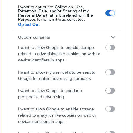
és
mintegy negyedük a kihalás szélére került
.
Az
I want to opt-out of Collection, Use,
Retention, Sale, and/or Sharing of my
Európai Környezetvédelmi Ügynökség (EEA)
Personal Data that Is Unrelated with the
jelentése szerint pedig a mezei pillangófajoknak az
Purposes for which it was collected.
elmúlt 20 évben
a fele tűnt el Európából
. A Syngenta
Opted Out
képviselője ezt azonnal cáfolta, mondván hogy
Google consents
„méhbarát” programjuknak köszönhetően
jelentősen nőtt hazánkban a poszméhek
I want to allow Google to enable storage
előfordulása.
related to advertising like cookies on web or
device identifiers in apps.
Tőkés előadását azzal zárta, hogy „
a tiltásból
származó becsült kár 1 milliárd forint lehet, de mi az
I want to allow my user data to be sent to
előnye?
”, ami kérdés kétszeresen is ironikus, hiszen
Google for online advertising purposes.
nemcsak a tiltás indokolt voltát nem veszi tekintetbe,
de semmilyen érdemi szakmai számítást sem hoz fel
I want to allow Google to send me
arra, hogy ilyen összegű kár származna a tiltásból.
personalized advertising.
Érdekes, hogy az ipar által bedobott,
megalapozatlan adatok mennyivel többször
I want to allow Google to enable storage
köszönnek vissza a hatósági kommunikációban,
related to analytics like cookies on web or
device identifiers in apps.
mint a vezető szakmai lapokban vagy a tudományos
közélet által elfogadott kutatásokban.