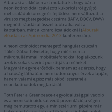
Alburaki a cikkében azt mutatta ki, hogy bár a
neonikotinoiddal csávázott kukoricásról gyűjtő
méhcsaládok tömege és fejlődése nem változott,
a
vírusos megbetegedések száma (IAPV, BQCV, DWV)
megnőtt; ráadásul ősszel több atka volt a
kaptárban, mint a kontrollcsaládoknál (
Alburaki
előadása az Apimondia 2013
konferencián).
A neonikotinoidot mentegető hangulat csúcsán
Tőkés Gábor felvetette, hogy miért nem a
mikrohullámmal, mobiltelefonokkal foglalkozunk,
azok is sokak szerint pusztítják a méheket.
Magyarán egyre erősödik bennem az az érzés, hogy
a hatóság láthatóan nem tudományos érvek alapján,
hanem valami egész más okból szeretné a
neonikotinoidok megtartását.
Tóth Péter a Greenpeace-t egyoldalúsággal vádoló
és a neonikotinoidokat védő prezentációja végén
még bemutatott egy, a minisztériumi gépére már
bekészített és korábban Tőkés által is felvillantott