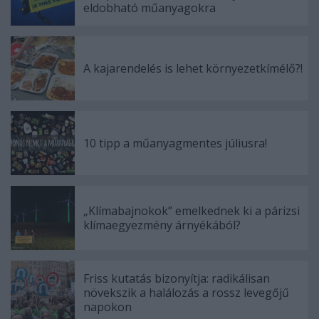
eldobható műanyagokra
A kajarendelés is lehet környezetkímélő?!
10 tipp a műanyagmentes júliusra!
„Klímabajnokok” emelkednek ki a párizsi
klímaegyezmény árnyékából?
Friss kutatás bizonyítja: radikálisan
növekszik a halálozás a rossz levegőjű
napokon