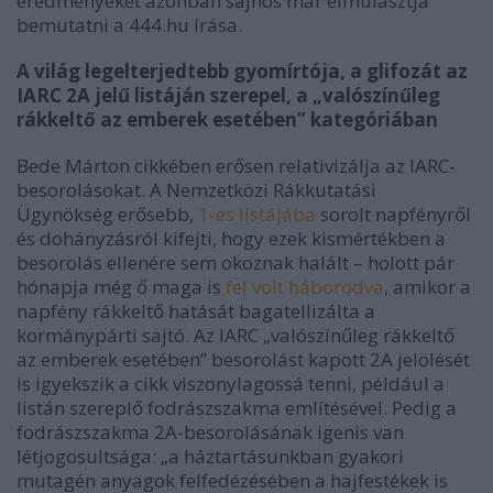
eredményeket azonban sajnos már elmulasztja
bemutatni a 444.hu írása.
A világ legelterjedtebb gyomírtója, a glifozát az
IARC 2A jelű listáján szerepel, a „valószínűleg
rákkeltő az emberek esetében” kategóriában
Bede Márton cikkében erősen relativizálja az IARC-
besorolásokat. A Nemzetközi Rákkutatási
Ügynökség erősebb,
1-es listájába
sorolt napfényről
és dohányzásról kifejti, hogy ezek kismértékben a
besorolás ellenére sem okoznak halált
–
holott pár
hónapja még ő maga is
fel volt háborodva
, amikor a
napfény rákkeltő hatását bagatellizálta a
kormánypárti sajtó. Az IARC „valószínűleg rákkeltő
az emberek esetében” besorolást kapott 2A jelölését
is igyekszik a cikk viszonylagossá tenni, például a
listán szereplő fodrászszakma említésével. Pedig a
fodrászszakma 2A-besorolásának igenis van
létjogosultsága: „a háztartásunkban gyakori
mutagén anyagok felfedézésében a hajfestékek is