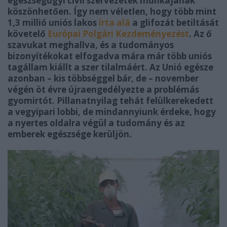
egészségügyi civil szervezetek munkájának
köszönhetően. Így nem véletlen, hogy több mint
1,3 millió uniós lakos
írta alá
a glifozát betiltását
követelő
Európai Polgári Kezdeményezést
. Az ő
szavukat meghallva, és a tudományos
bizonyítékokat elfogadva mára már több uniós
tagállam kiállt a szer tilalmáért. Az Unió egésze
azonban – kis többséggel bár, de – november
végén öt évre újraengedélyezte a problémás
gyomirtót. Pillanatnyilag tehát felülkerekedett
a vegyipari lobbi, de mindannyiunk érdeke, hogy
a nyertes oldalra végül a tudomány és az
emberek egészsége kerüljön.