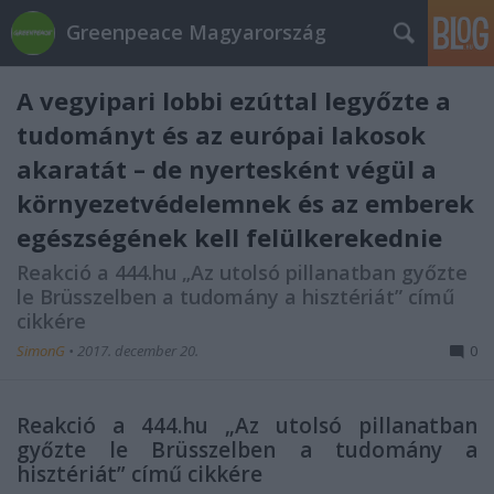
Greenpeace Magyarország
A vegyipari lobbi ezúttal legyőzte a
tudományt és az európai lakosok
akaratát – de nyertesként végül a
környezetvédelemnek és az emberek
egészségének kell felülkerekednie
Reakció a 444.hu „Az utolsó pillanatban győzte
le Brüsszelben a tudomány a hisztériát” című
cikkére
SimonG
•
2017. december 20.
0
Reakció a 444.hu „Az utolsó pillanatban
győzte le Brüsszelben a tudomány a
hisztériát” című cikkére