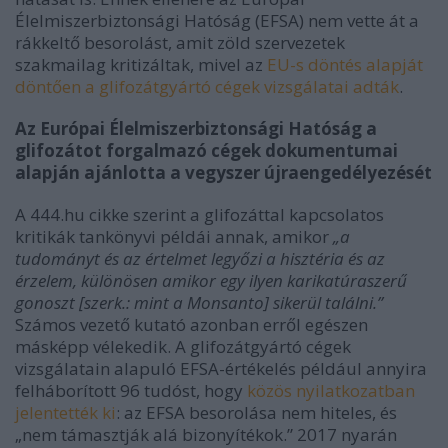
Élelmiszerbiztonsági Hatóság (EFSA) nem vette át a
rákkeltő besorolást, amit zöld szervezetek
szakmailag kritizáltak, mivel az
EU-s döntés alapját
döntően a glifozátgyártó cégek vizsgálatai adták
.
Az Európai Élelmiszerbiztonsági Hatóság a
glifozátot forgalmazó cégek dokumentumai
alapján ajánlotta a vegyszer újraengedélyezését
A 444.hu cikke szerint a glifozáttal kapcsolatos
kritikák tankönyvi példái annak, amikor
„a
tudományt és az értelmet legyőzi a hisztéria és az
érzelem, különösen amikor egy ilyen karikatúraszerű
gonoszt [szerk.: mint a Monsanto] sikerül találni.”
Számos vezető kutató azonban erről egészen
másképp vélekedik. A glifozátgyártó cégek
vizsgálatain alapuló EFSA-értékelés például annyira
felháborított 96 tudóst, hogy
közös nyilatkozatban
jelentették ki
: az EFSA besorolása nem hiteles, és
„nem támasztják alá bizonyítékok.” 2017 nyarán