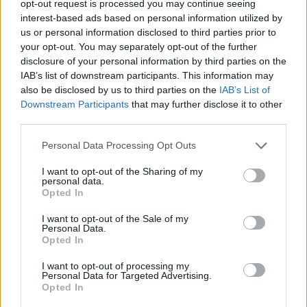
opt-out request is processed you may continue seeing
interest-based ads based on personal information utilized by
us or personal information disclosed to third parties prior to
your opt-out. You may separately opt-out of the further
disclosure of your personal information by third parties on the
IAB’s list of downstream participants. This information may
also be disclosed by us to third parties on the
IAB’s List of
Downstream Participants
that may further disclose it to other
third parties.
Please note that this website/app uses one or more Google
Personal Data Processing Opt Outs
services and may gather and store information including but
not limited to your visit or usage behaviour. You may click to
I want to opt-out of the Sharing of my
personal data.
grant or deny consent to Google and its third-party tags to
Opted In
use your data for below specified purposes in below Google
Célkeresztben a WHO Nemzetközi Rákkutató
consent section.
I want to opt-out of the Sale of my
Ügynöksége (IARC)
Personal Data.
Opted In
A 444.hu-n megjelent írás az IARC szakmai munkáját
is próbálja némiképp relativizálni:
„az IARC leginkább
I want to opt-out of processing my
Personal Data for Targeted Advertising.
arról ismert, hogy listákat tesz közzé azokról az
Opted In
ágensekről (anyagokról, környezeti tényezőkről, minden