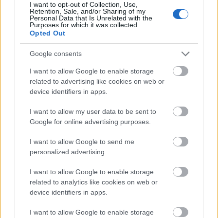
egyébről), amiket karcinogénnek, azaz rákos
I want to opt-out of Collection, Use,
Retention, Sale, and/or Sharing of my
daganatok lehetséges kiváltójának, magyarul
Personal Data that Is Unrelated with the
rákkeltőnek tart.”
Dehát
„Mi mást [is] tehetne a világ
Purposes for which it was collected.
egészségügyi szervezete, ahol speciális területen
Opted Out
dolgozó onkológusokat hívnak meg a
Google consents
szakbizottságokba, akik veszély-alapú azonosítást
végeznek? Jobban hihetünk a kereskedelmi alapú
I want to allow Google to enable storage
feltárásban?”
–
teszi fel a jogos kérdést Darvas Béla
related to advertising like cookies on web or
posztjában
.
device identifiers in apps.
A cikk idézi, amikor a Reuters
számonkérte
az IARC-
I want to allow my user data to be sent to
on, hogy „nem vették figyelembe azokat az adatokat,
Google for online advertising purposes.
amelyek egyáltalán nem a karcinogén jelleg felé
mutatnak”. Az IARC erre adott
hivatalos reakcióját
I want to allow Google to send me
azonban már nem közli Bede az írásában. Pedig
personalized advertising.
ebből kiderül, hogy a Reuters által hiányolt
–
nem
mellesleg a Monsanto által finanszírozott
–
vizsgálati
I want to allow Google to enable storage
adatok
nem feleltek meg
az IARC szakmai
related to analytics like cookies on web or
device identifiers in apps.
elvárásainak, így azokat az IARC nem tudta
figyelembe venni.
I want to allow Google to enable storage