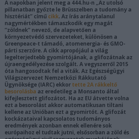
A napokban jelent meg a 444.hu-n „Az utolsó
pillanatban győzte le Brüsszelben a tudomány a
hisztériát” című
cikk
. Az írás aránytalanul
nagymértékben támaszkodik egy magát
“zöldnek” nevező, de alapvetően a
környezetvédő szervezeteket, különösen a
Greenpeace-t támadó, atomenergia- és GMO-
párti szerzőre. A cikk apropójául a világ
legelterjedtebb gyomírtójának, a glifozátnak az
újraengedélyezése szolgált. A vegyszerről 2015
óta hangosodtak fel a viták. Az Egészségügyi
Világszervezet Nemzetközi Rákkutató
Ügynöksége (IARC) ekkor
tette 2A rákkeltő
besorolásba
az eredetileg a Monsanto által
kifejlesztett glifozátot. Ha az EU átvette volna
ezt a besorolást akkor automatikusan tiltani
kellene az Unióban ezt a gyomirtót. A glifozát
kockázataival kapcsolatos tudományos
eredmények azonban ennek ellenére sok
európaihoz el tudtak jutni, elsősorban a zöld és