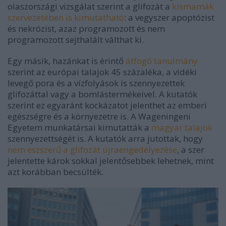
olaszországi vizsgálat szerint a glifozát a
kismamák
szervezetében is kimutatható
: a vegyszer apoptózist
és nekrózist, azaz programozott és nem
programozott sejthalált válthat ki.
Egy másik, hazánkat is érintő
átfogó tanulmány
szerint az európai talajok 45 százaléka, a vidéki
levegő pora és a vízfolyások is szennyezettek
glifozáttal vagy a bomlástermékeivel. A kutatók
szerint ez egyaránt kockázatot jelenthet az emberi
egészségre és a környezetre is. A Wageningeni
Egyetem munkatársai kimutatták a
magyar talajok
szennyezettségét is. A kutatók arra jutottak, hogy
nem észszerű a glifozát újraengedélyezése
, a szer
jelentette károk sokkal jelentősebbek lehetnek, mint
azt korábban becsülték.