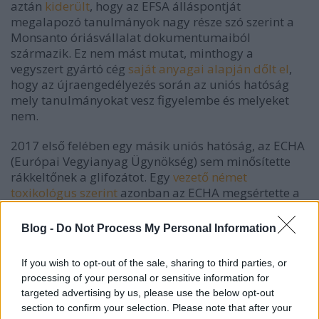
aztán
kiderült
, hogy az EFSA álláspontját
megalapozó tanulmányok nagy része szó szerint a
Monsanto óriásvállalat dokumentumaiból
származik. Ez nem mást mutat, minthogy a
vegyszert gyártó cég
saját anyagai alapján dőlt el
,
hogy az újraengedélyezés során az uniós hatóság
mely tanulmányokat vesz figyelembe és melyeket
nem.
2017 első felében egy másik uniós hatóság, az ECHA
(Európai Vegyianyag Ügynökség) sem minősítette
rákkeltőnek a glifozátot. Egy
vezető német
toxikológus szerint
azonban az ECHA megsértette a
tudományosság alapelveit, mert nem vette
figyelembe a rákkeltő hatásra vonatkozó egyértelmű
Blog -
Do Not Process My Personal Information
bizonyítékokat. Az IARC tanácsadója, Chris Portier
pedig a
Guardian brit lapban jelentette ki
, hogy a
If you wish to opt-out of the sale, sharing to third parties, or
glifozát az ECHA saját előírásai alapján is az 1B
processing of your personal or sensitive information for
rákkeltő kategóriába kéne, hogy tartozzon.
targeted advertising by us, please use the below opt-out
section to confirm your selection. Please note that after your