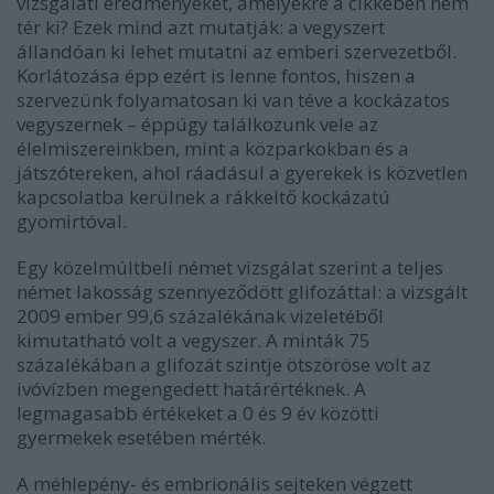
vizsgálati eredményeket, amelyekre a cikkében nem
tér ki? Ezek mind azt mutatják: a vegyszert
állandóan ki lehet mutatni az emberi szervezetből.
Korlátozása épp ezért is lenne fontos, hiszen a
szervezünk folyamatosan ki van téve a kockázatos
vegyszernek
–
éppúgy találkozunk vele az
élelmiszereinkben, mint a közparkokban és a
játszótereken, ahol ráadásul a gyerekek is közvetlen
kapcsolatba kerülnek a rákkeltő kockázatú
gyomirtóval.
Egy közelmúltbeli német vizsgálat szerint a teljes
német lakosság szennyeződött glifozáttal: a vizsgált
2009 ember 99,6 százalékának vizeletéből
kimutatható volt a vegyszer. A minták 75
százalékában a glifozát szintje ötszöröse volt az
ivóvízben megengedett határértéknek. A
legmagasabb értékeket a 0 és 9 év közötti
gyermekek esetében mérték.
A méhlepény- és embrionális sejteken végzett