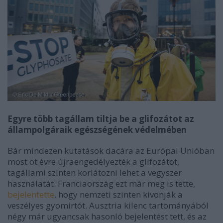
Egyre több tagállam tiltja be a glifozátot az
állampolgáraik egészségének védelmében
Bár mindezen kutatások dacára az Európai Unióban
most öt évre újraengedélyezték a glifozátot,
tagállami szinten korlátozni lehet a vegyszer
használatát. Franciaország ezt már meg is tette,
bejelentette
, hogy nemzeti szinten kivonják a
veszélyes gyomirtót. Ausztria kilenc tartományából
négy már ugyancsak hasonló bejelentést tett, és az