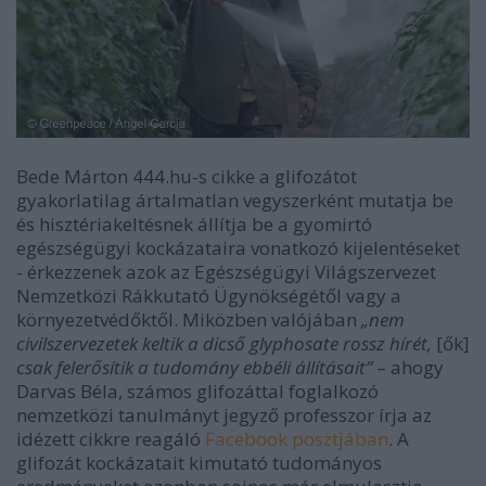
Bede Márton 444.hu-s cikke a glifozátot
gyakorlatilag ártalmatlan vegyszerként mutatja be
és hisztériakeltésnek állítja be a gyomirtó
egészségügyi kockázataira vonatkozó kijelentéseket
- érkezzenek azok az Egészségügyi Világszervezet
Nemzetközi Rákkutató Ügynökségétől vagy a
környezetvédőktől. Miközben valójában
„nem
civilszervezetek keltik a dicső glyphosate rossz hírét,
[ők]
csak felerősítik a tudomány ebbéli állításait”
–
ahogy
Darvas Béla, számos glifozáttal foglalkozó
nemzetközi tanulmányt jegyző professzor írja az
idézett cikkre reagáló
Facebook posztjában
. A
glifozát kockázatait kimutató tudományos