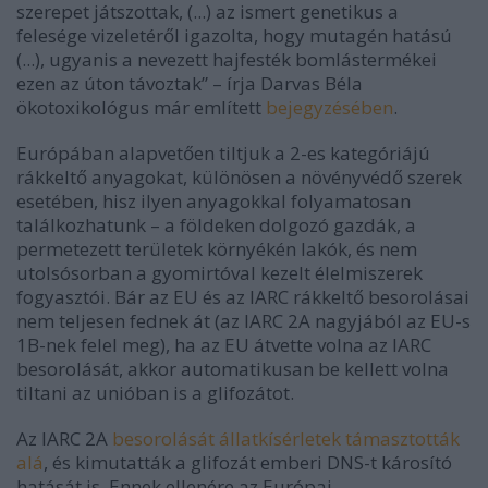
szerepet játszottak, (...) az ismert genetikus a
felesége vizeletéről igazolta, hogy mutagén hatású
(...), ugyanis a nevezett hajfesték bomlástermékei
ezen az úton távoztak”
–
írja Darvas Béla
ökotoxikológus már említett
bejegyzésében
.
Európában alapvetően tiltjuk a 2-es kategóriájú
rákkeltő anyagokat, különösen a növényvédő szerek
esetében, hisz ilyen anyagokkal folyamatosan
találkozhatunk
–
a földeken dolgozó gazdák, a
permetezett területek környékén lakók, és nem
utolsósorban a gyomirtóval kezelt élelmiszerek
fogyasztói. Bár az EU és az IARC rákkeltő besorolásai
nem teljesen fednek át (az IARC 2A nagyjából az EU-s
1B-nek felel meg), ha az EU átvette volna az IARC
besorolását, akkor automatikusan be kellett volna
tiltani az unióban is a glifozátot.
Az IARC 2A
besorolását állatkísérletek támasztották
alá
, és kimutatták a glifozát emberi DNS-t károsító
hatását is. Ennek ellenére az Európai