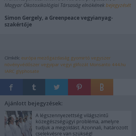
Magyar Ökotoxikológiai Társaság elnökének
bejegyzését
Simon Gergely, a Greenpeace vegyianyag-
szakértője
Címkék:
európa
mezőgazdaság
gyomirtó
vegyszer
növényvédőszer
vegyipar
vegyi
glifozát
Monsanto
444.hu
IARC
glyphosate
Ajánlott bejegyzések:
A légszennyezettség világszintű
közegészségügyi probléma, amelyre
tudjuk a megoldást. Azonnali, határozott
cselekvésre van szükség!