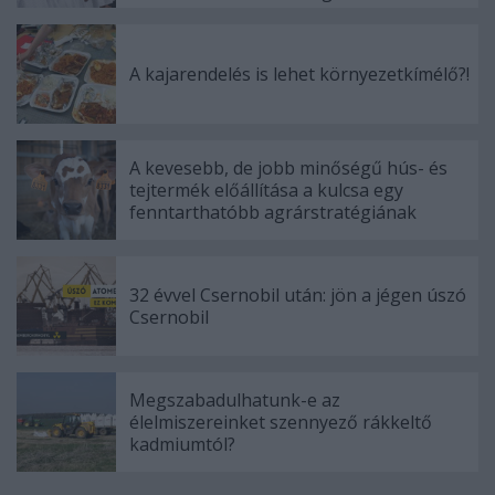
A kajarendelés is lehet környezetkímélő?!
A kevesebb, de jobb minőségű hús- és
tejtermék előállítása a kulcsa egy
fenntarthatóbb agrárstratégiának
32 évvel Csernobil után: jön a jégen úszó
Csernobil
Megszabadulhatunk-e az
élelmiszereinket szennyező rákkeltő
kadmiumtól?