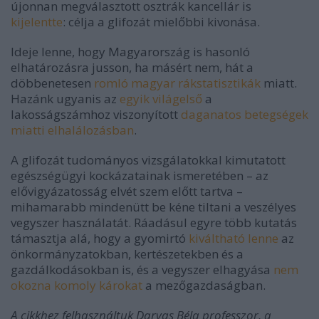
újonnan megválasztott osztrák kancellár is
kijelentte
: célja a glifozát mielőbbi kivonása.
Ideje lenne, hogy Magyarország is hasonló
elhatározásra jusson, ha másért nem, hát a
döbbenetesen
romló magyar rákstatisztikák
miatt.
Hazánk ugyanis az
egyik világelső
a
lakosságszámhoz viszonyított
daganatos betegségek
miatti elhalálozásban
.
A glifozát tudományos vizsgálatokkal kimutatott
egészségügyi kockázatainak ismeretében
–
az
elővigyázatosság elvét szem előtt tartva
–
mihamarabb mindenütt be kéne tiltani a veszélyes
vegyszer használatát. Ráadásul egyre több kutatás
támasztja alá, hogy a gyomirtó
kiváltható lenne
az
önkormányzatokban, kertészetekben és a
gazdálkodásokban is, és a vegyszer elhagyása
nem
okozna komoly károkat
a mezőgazdaságban.
A cikkhez felhasználtuk Darvas Béla professzor, a