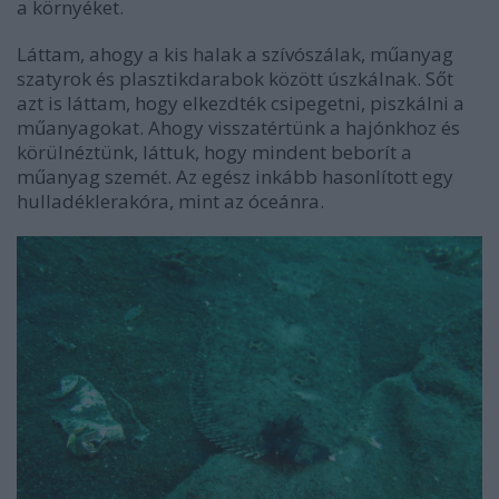
a környéket.
Láttam, ahogy a kis halak a szívószálak, műanyag
szatyrok és plasztikdarabok között úszkálnak. Sőt
azt is láttam, hogy elkezdték csipegetni, piszkálni a
műanyagokat. Ahogy visszatértünk a hajónkhoz és
körülnéztünk, láttuk, hogy mindent beborít a
műanyag szemét. Az egész inkább hasonlított egy
hulladéklerakóra, mint az óceánra.