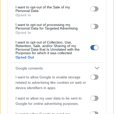
use your data for below specified purposes in below Google
vidd magaddal a felszínre! Ha pedig legközelebb a
consent section.
I want to opt-out of the Sale of my
parton sétálsz és hulladékot látsz, vidd el a
Personal Data.
legközelebbi kukáig. Lehet, hogy egy ilyen kis tettel
Opted In
mentesz meg egy vízi élőlényt.
I want to opt-out of processing my
Personal Data for Targeted Advertising.
Opted In
I want to opt-out of Collection, Use,
Retention, Sale, and/or Sharing of my
Personal Data that Is Unrelated with the
Purposes for which it was collected.
Opted Out
Google consents
I want to allow Google to enable storage
related to advertising like cookies on web or
device identifiers in apps.
I want to allow my user data to be sent to
Google for online advertising purposes.
Mikor elkezdtem szemetet szedni búvárkodás