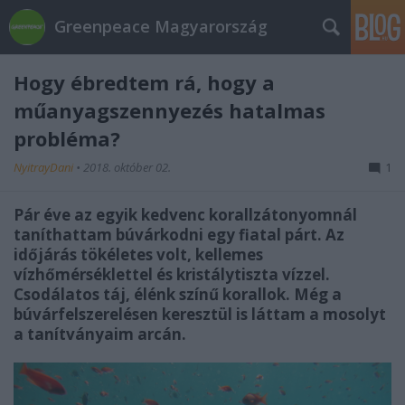
Greenpeace Magyarország
Hogy ébredtem rá, hogy a
műanyagszennyezés hatalmas
probléma?
NyitrayDani
•
2018. október 02.
1
Pár éve az egyik kedvenc korallzátonyomnál
taníthattam búvárkodni egy fiatal párt. Az
időjárás tökéletes volt, kellemes
vízhőmérséklettel és kristálytiszta vízzel.
Csodálatos táj, élénk színű korallok. Még a
búvárfelszerelésen keresztül is láttam a mosolyt
a tanítványaim arcán.