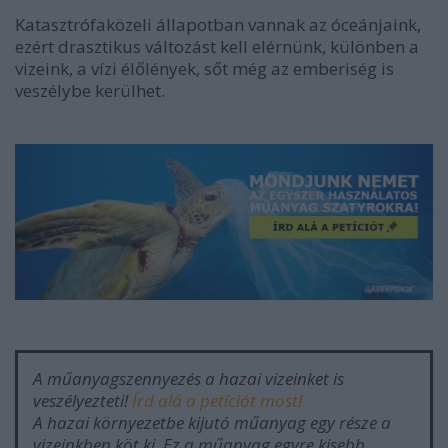
Katasztrófaközeli állapotban vannak az óceánjaink,
ezért drasztikus változást kell elérnünk, különben a
vizeink, a vízi élőlények, sőt még az emberiség is
veszélybe kerülhet.
A műanyagszennyezés a hazai vizeinket is
veszélyezteti!
Írd alá a petíciót most!
A hazai környezetbe kijutó műanyag egy része a
vizeinkben köt ki. Ez a műanyag egyre kisebb