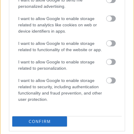
I want to allow Google to send me
közben, a többiek is követték a példám.
© Torben
personalized advertising.
Lonne
I want to allow Google to enable storage
Egyéni cselekedeteink azonban önmagukban nem
related to analytics like cookies on web or
lesznek elégségesek, tovább is kell lépnünk. A
device identifiers in apps.
műanyagszennyezés megszüntetéséhez a
vállalatoknak fel kell hagyniuk azzal, hogy ennyi
I want to allow Google to enable storage
egyszer használatos műanyagot gyártanak.
related to functionality of the website or app.
I want to allow Google to enable storage
Hogy győzzük meg a vállalatokat?
related to personalization.
Még júniusban olvastam ezt a Greenpeace
blogbejegyzést
, ami arra inspirált, hogy minden
I want to allow Google to enable storage
lehetséges módon megpróbáljam eljuttatni az
related to security, including authentication
üzenetet a vállalatoknak: hagyjanak fel az egyszer
functionality and fraud prevention, and other
használatos műanyagok gyártásával.
user protection.
Az egyik tipp különösen megragadta a figyelmem,
mert roppant egyszerű és tökéletes eszköz olyan
CONFIRM
közösségeknek, akik sok időt töltenek a
természetben
–
ilyenek pl. a búvárok. Ha bármilyen