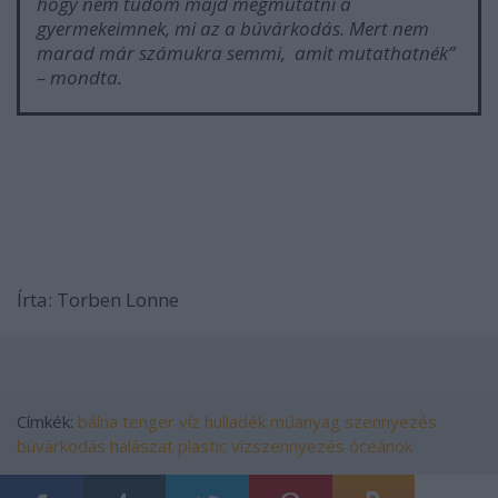
hogy nem tudom majd megmutatni a
gyermekeimnek, mi az a búvárkodás. Mert nem
marad már számukra semmi, amit mutathatnék”
– mondta.
Írta: Torben Lonne
Címkék:
bálna
tenger
víz
hulladék
műanyag
szennyezés
búvárkodás
halászat
plastic
vízszennyezés
óceánok