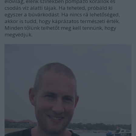
élővilág, élénk színekben pompázó korallok és
csodás víz alatti tájak. Ha teheted, próbáld ki
egyszer a búvárkodást. Ha nincs rá lehetőséged,
akkor is tudd, hogy káprázatos természeti érték.
Minden tőlünk telhetőt meg kell tennünk, hogy
megvédjük.