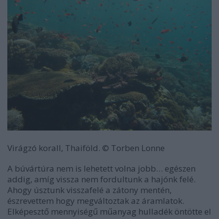
Virágzó korall, Thaiföld.
© Torben Lonne
A búvártúra nem is lehetett volna jobb… egészen
addig, amíg vissza nem fordultunk a hajónk felé.
Ahogy úsztunk visszafelé a zátony mentén,
észrevettem hogy megváltoztak az áramlatok.
Elképesztő mennyiségű műanyag hulladék öntötte el