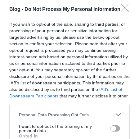
műanyagszennyezést!
Blog -
Do Not Process My Personal Information
A műanyag szemét közti sokkoló búvárkodás óta az
óceánok szószólója lettem. Azóta azzal telnek a
If you wish to opt-out of the sale, sharing to third parties, or
mindennapjaim, hogy a világ minden tájára
processing of your personal or sensitive information for
próbálom eljuttatni a hírt: a műanyagszennyezés
targeted advertising by us, please use the below opt-out
elképesztő pusztítást okoz
a vizeinkben, a vízi
section to confirm your selection. Please note that after your
élővilágban, ami az emberiséget is komolyan
opt-out request is processed you may continue seeing
veszélyezteti.
interest-based ads based on personal information utilized by
us or personal information disclosed to third parties prior to
Rengeteg módja van annak, hogy segíts a
your opt-out. You may separately opt-out of the further
küzdelemben! Természetesen minden tőlünk
disclosure of your personal information by third parties on the
telhetőt meg kell tenni, hogy visszaszorítsuk az
IAB’s list of downstream participants. This information may
egyszer használatos műanyagok használatát a
also be disclosed by us to third parties on the
IAB’s List of
mindennapjainkban: vigyél magaddal vászontáskát
Downstream Participants
that may further disclose it to other
a bevásárláshoz, használj kulacsot, és mondj nemet
third parties.
a szívószálakra és a műanyagba csomagolt
Please note that this website/app uses one or more Google
Personal Data Processing Opt Outs
termékekre.
services and may gather and store information including but
not limited to your visit or usage behaviour. You may click to
I want to opt-out of the Sharing of my
Búvártársaimnak pedig azt üzenem: ha merülés
personal data.
grant or deny consent to Google and its third-party tags to
közben látsz egy műanyag hulladékot, fogd meg és
Opted In