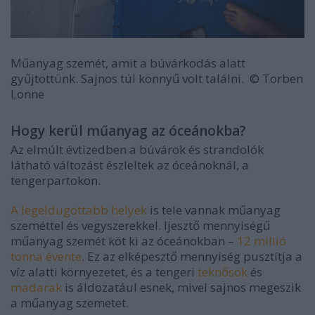
Műanyag szemét, amit a búvárkodás alatt
gyűjtöttünk. Sajnos túl könnyű volt találni.
© Torben
Lonne
Hogy kerül műanyag az óceánokba?
Az elmúlt évtizedben a búvárok és strandolók
látható változást észleltek az óceánoknál, a
tengerpartokon.
A legeldugottabb helyek
is tele vannak műanyag
szeméttel és vegyszerekkel. Ijesztő mennyiségű
műanyag szemét köt ki az óceánokban
–
12 millió
tonna évente
. Ez az elképesztő mennyiség pusztítja a
víz alatti környezetet, és a tengeri
teknősök
és
madarak
is áldozatául esnek, mivel sajnos megeszik
a műanyag szemetet.