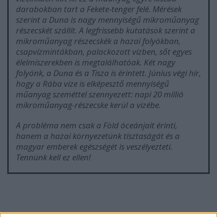
darabokban tart a Fekete-tenger felé. Mérések
szerint a Duna is nagy mennyiségű mikroműanyag
részecskét szállít. A legfrissebb kutatások szerint a
mikroműanyag részecskék a hazai folyókban,
csapvízmintákban, palackozott vízben, sőt egyes
élelmiszerekben is megtalálhatóak. Két nagy
folyónk, a Duna és a Tisza is érintett. Június végi hír,
hogy a Rába vize is elképesztő mennyiségű
műanyag szeméttel szennyezett: napi 20 millió
mikroműanyag-részecske kerül a vizébe.
A probléma nem csak a Föld óceánjait érinti,
hanem a hazai környezetünk tisztaságát és a
magyar emberek egészségét is veszélyezteti.
Tennünk kell ez ellen!
A keletkezésnél kell megállítanunk a