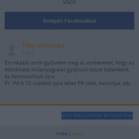
VAGY
Tibor Otrosinka
7 éve
Én inkább arról győzném meg az embereket, hogy az
eldobható műanyagokat gyűjtsük össze fajtánként,
és hasznosítsuk újra.
Pl.: PA 6.10 zsákból újra lehet PA zsák, harisnya, stb.
SÜTI BEÁLLÍTÁSOK MÓDOSÍTÁSA
mobil
|
teljes