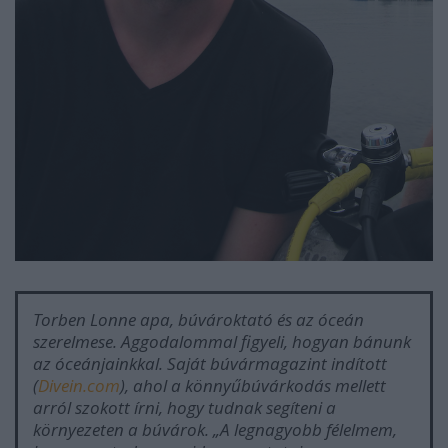
Torben Lonne apa, búvároktató és az óceán
szerelmese. Aggodalommal figyeli, hogyan bánunk
az óceánjainkkal. Saját búvármagazint indított
(
Divein.com
), ahol a könnyűbúvárkodás mellett
arról szokott írni, hogy tudnak segíteni a
környezeten a búvárok.
„A legnagyobb félelmem,