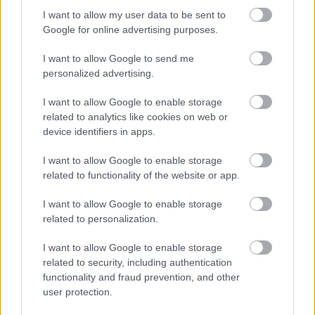
2012.
41. hét
4
poszt
I want to allow my user data to be sent to
2012.
40. hét
2
poszt
Google for online advertising purposes.
2012.
39. hét
2
poszt
2012.
38. hét
4
poszt
I want to allow Google to send me
2012.
37. hét
4
poszt
personalized advertising.
2012.
36. hét
4
poszt
2012.
35. hét
4
poszt
I want to allow Google to enable storage
2012.
34. hét
2
poszt
related to analytics like cookies on web or
2012.
33. hét
3
poszt
device identifiers in apps.
2012.
32. hét
3
poszt
I want to allow Google to enable storage
2012.
31. hét
2
poszt
related to functionality of the website or app.
2012.
30. hét
1
poszt
2012.
29. hét
4
poszt
I want to allow Google to enable storage
2012.
28. hét
3
poszt
related to personalization.
2012.
27. hét
4
poszt
2012.
26. hét
5
poszt
I want to allow Google to enable storage
2012.
25. hét
3
poszt
related to security, including authentication
2012.
24. hét
3
poszt
functionality and fraud prevention, and other
2012.
23. hét
5
poszt
user protection.
2012.
22. hét
1
poszt