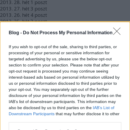
2013.
28. hét
1
poszt
2013.
27. hét
3
poszt
2013.
26. hét
4
poszt
2013.
25. hét
2
poszt
2013.
24. hét
4
poszt
Blog -
Do Not Process My Personal Information
2013.
23. hét
1
poszt
2013.
22. hét
3
poszt
2013.
21. hét
3
poszt
If you wish to opt-out of the sale, sharing to third parties, or
2013.
20. hét
2
poszt
processing of your personal or sensitive information for
2013.
19. hét
3
poszt
targeted advertising by us, please use the below opt-out
section to confirm your selection. Please note that after your
2013.
18. hét
2
poszt
opt-out request is processed you may continue seeing
2013.
17. hét
2
poszt
interest-based ads based on personal information utilized by
2013.
16. hét
2
poszt
us or personal information disclosed to third parties prior to
2013.
15. hét
2
poszt
your opt-out. You may separately opt-out of the further
2013.
14. hét
1
poszt
disclosure of your personal information by third parties on the
2013.
13. hét
4
poszt
IAB’s list of downstream participants. This information may
2013.
12. hét
3
poszt
also be disclosed by us to third parties on the
IAB’s List of
2013.
11. hét
5
poszt
Downstream Participants
that may further disclose it to other
2013.
10. hét
5
poszt
third parties.
2013.
9. hét
3
poszt
2013.
8. hét
4
poszt
Please note that this website/app uses one or more Google