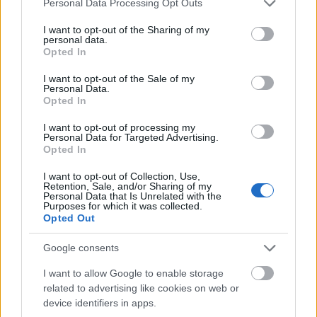
Personal Data Processing Opt Outs
2013.
7. hét
4
poszt
services and may gather and store information including but
2013.
6. hét
3
poszt
not limited to your visit or usage behaviour. You may click to
I want to opt-out of the Sharing of my
personal data.
2013.
5. hét
4
poszt
grant or deny consent to Google and its third-party tags to
Opted In
use your data for below specified purposes in below Google
2013.
4. hét
3
poszt
consent section.
2013.
3. hét
4
poszt
I want to opt-out of the Sale of my
Personal Data.
2013.
2. hét
3
poszt
Opted In
2013.
1. hét
3
poszt
2013.
0. hét
2
poszt
I want to opt-out of processing my
Personal Data for Targeted Advertising.
2012.
53. hét
1
poszt
Opted In
2012.
52. hét
3
poszt
2012.
51. hét
5
poszt
I want to opt-out of Collection, Use,
2012.
50. hét
3
poszt
Retention, Sale, and/or Sharing of my
Personal Data that Is Unrelated with the
2012.
49. hét
4
poszt
Purposes for which it was collected.
2012.
48. hét
2
poszt
Opted Out
2012.
47. hét
1
poszt
2012.
46. hét
4
poszt
Google consents
2012.
45. hét
4
poszt
I want to allow Google to enable storage
2012.
44. hét
4
poszt
related to advertising like cookies on web or
2012.
43. hét
4
poszt
device identifiers in apps.
2012.
42. hét
3
poszt