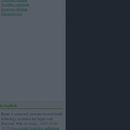
YouTube csatornánk
Instagram oldalunk
Paksaméta blog
iss topikok
Eyva:
A connected, customer-focused health
technology revolution has begun with
Bluesemi. With our uniqu...
(
2023.05.09.
12:15
)
Friss kutatás bizonyítja: radikálisan