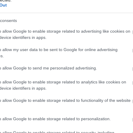
Out
consents
o allow Google to enable storage related to advertising like cookies on
evice identifiers in apps.
o allow my user data to be sent to Google for online advertising
s.
állatkísérleteket
to allow Google to send me personalized advertising.
o allow Google to enable storage related to analytics like cookies on
ják, de folyamatban vagy egy európai polgári kezdeményezés, melynek végső célja
evice identifiers in apps.
ek teljes betiltása. A kezdeményezést kényelmesen, otthonról is alá lehet írni online
n:…
o allow Google to enable storage related to functionality of the website
o allow Google to enable storage related to personalization.
o allow Google to enable storage related to security, including