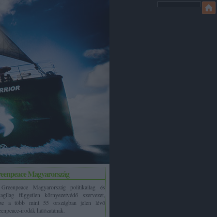
eenpeace Magyarország
Greenpeace Magyarország politikailag és
agilag független környezetvédő szervezet,
sze a több mint 55 országban jelen lévő
enpeace-irodák hálózatának.