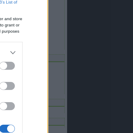
B’s List of
2018 július
(
2
)
2018 június
(
3
)
2018 május
(
1
)
2018 április
(
2
)
er and store
2018 március
(
2
)
to grant or
2018 február
(
2
)
2017 december
(
4
)
ed purposes
2017 november
(
2
)
2017 október
(
2
)
Tovább
...
edek
RSS 2.0
bejegyzések
,
kommentek
Atom
bejegyzések
,
kommentek
ommentek
ználati utasítás
yéb