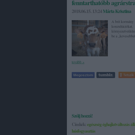
fenntarthatóbb agrárstr
2018.06.15. 13:24
Márta Krisztina
A brit kormány m
konzultációka
környezetvédelmi
be a „kevesebbe
tovább »
Tetszik
Szólj hozzá!
Címkék:
egészség
éghajlatváltozás
ál
húsfogyasztás