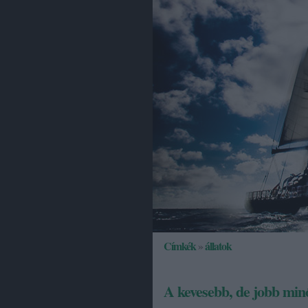
Címkék
»
állatok
A kevesebb, de jobb minő