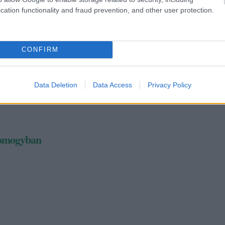
cation functionality and fraud prevention, and other user protection.
0
CONFIRM
Data Deletion
Data Access
Privacy Policy
ljék magukat
Somogyban