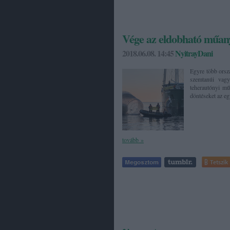
Vége az eldobható műan
2018.06.08. 14:45
NyitrayDani
Egyre több orszá
szemtanúi vag
teherautónyi mű
döntéseket az e
tovább »
Tetszik