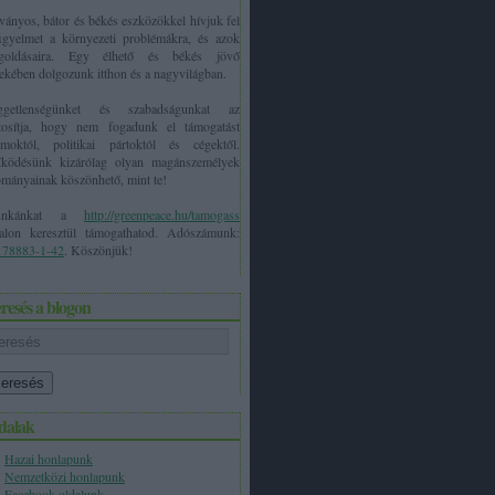
ványos, bátor és békés eszközökkel hívjuk fel
igyelmet a környezeti problémákra, és azok
goldásaira. Egy élhető és békés jövő
ekében dolgozunk itthon és a nagyvilágban.
ggetlenségünket és szabadságunkat az
ztosítja, hogy nem fogadunk el támogatást
amoktól, politikai pártoktól és cégektől.
ködésünk kizárólag olyan magánszemélyek
mányainak köszönhető, mint te!
unkánkat a
http://greenpeace.hu/tamogass
dalon keresztül támogathatod. Adószámunk:
178883-1-42
. Köszönjük!
resés a blogon
dalak
Hazai honlapunk
Nemzetközi honlapunk
Facebook oldalunk