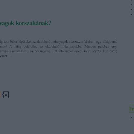
yagok korszakának?
g tesz bátor lépéseket az eldobható műanyagok visszaszorítására – egy világtrend
yunk? A világ belefullad az eldobható műanyagokba. Minden percben egy
anyag szemét kerül az óceánokba. Ezt felismerve egyre több ország hoz bátor
gyszer…
0
Fr