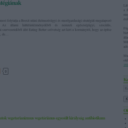
atégiának
Lát
a f
me
érd
ost folytatja a Brexit utáni élelmezésügyi és mezőgazdasági stratégiát megalapozó
t. Az állami háttérintézményekből és nemzeti egészségügyi, szociális,
Fü
 szervezetekből álló Eating Better szövetség azt kéri a kormánytól, hogy az építse
bi
t, de…
áll
Mű
ado
M
ol
18
0
Ke
Ol
latok
vegetarianizmus
vegetáriánus
egyesült királyság
antibiotikum