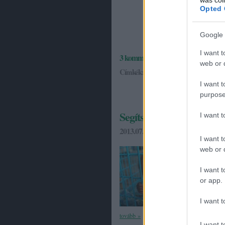
Opted 
Google 
I want t
3
komment
web or d
Címkék:
állatok
I want t
purpose
Segíts visszaszorítani az 
I want 
2013.07.30. 15:23
Greenpeace
I want t
Bár kevesen tud
web or d
az állatkísérlet
ezen a honlapo
I want t
or app.
I want t
tovább »
I want t