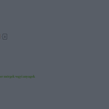
0
zer
mérgek
vegyi anyagok