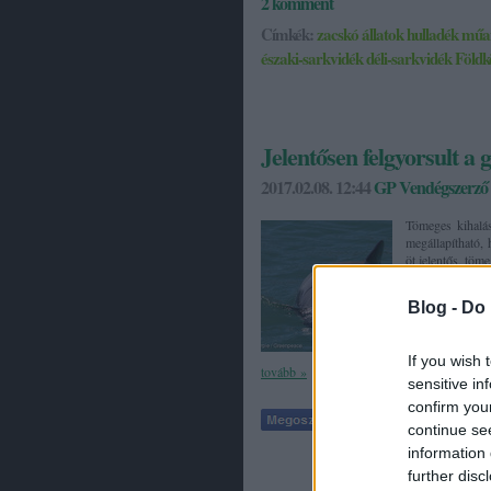
2
komment
Címkék:
zacskó
állatok
hulladék
műa
északi-sarkvidék
déli-sarkvidék
Földk
Jelentősen felgyorsult a 
2017.02.08. 12:44
GP Vendégszerző
Tömeges kihalás
megállapítható, 
öt jelentős, töm
Blog -
Do 
If you wish 
tovább »
sensitive in
confirm you
Tetszik
continue se
information 
further disc