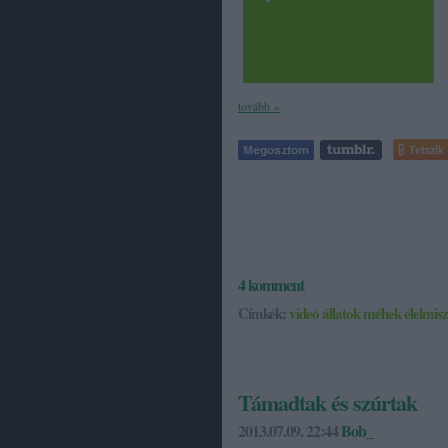
tovább »
Tetszik
4
komment
Címkék:
videó
állatok
méhek
élelmis
Támadtak és szúrtak
2013.07.09. 22:44
Bob_