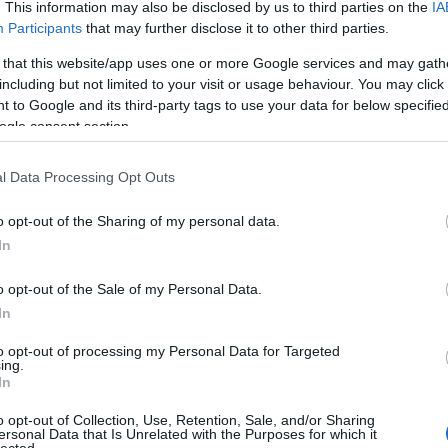
. This information may also be disclosed by us to third parties on the
IA
Participants
that may further disclose it to other third parties.
 that this website/app uses one or more Google services and may gath
including but not limited to your visit or usage behaviour. You may click 
iodiverzitás
 to Google and its third-party tags to use your data for below specifi
ogle consent section.
l Data Processing Opt Outs
Fe
o opt-out of the Sharing of my personal data.
In
zben,Mint papírsárkányA szélben, amit istenEngedett fel saját Gyönyörűségére.
laFelhőjére,De az emberElolvasztja alóla. Acsai Roland verse
o opt-out of the Sale of my Personal Data.
In
K
to opt-out of processing my Personal Data for Targeted
ing.
Has
In
Eg
o opt-out of Collection, Use, Retention, Sale, and/or Sharing
0
ersonal Data that Is Unrelated with the Purposes for which it
lected.