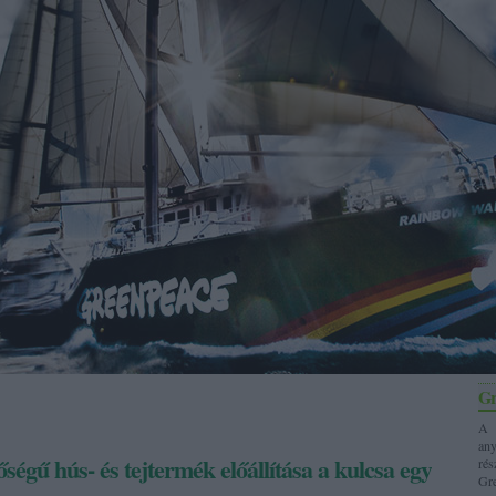
Gr
A 
any
ségű hús- és tejtermék előállítása a kulcsa egy
ré
Gre