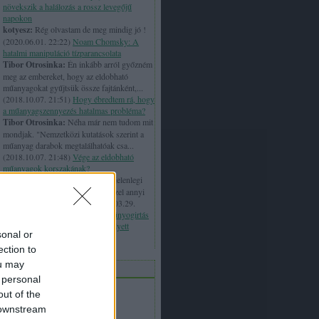
növekszik a halálozás a rossz levegőjű
napokon
kotyesz:
Rég olvastam de meg mindig jó !
(
2020.06.01. 22:22
)
Noam Chomsky: A
hatalmi manipuláció tízparancsolata
Tibor Otrosinka:
Én inkább arról győzném
meg az embereket, hogy az eldobható
műanyagokat gyűjtsük össze fajtánként,...
(
2018.10.07. 21:51
)
Hogy ébredtem rá, hogy
a műanyagszennyezés hatalmas probléma?
Tibor Otrosinka:
Néha már nem tudom mit
mondjak. "Nemzetközi kutatások szerint a
műanyag darabok megtalálhatóak csa...
(
2018.10.07. 21:48
)
Vége az eldobható
műanyagok korszakának?
vmsacili:
2000-ben költöztünk a jelenlegi
lakóhelyünkre a Duna mellé. Ősszel annyi
fecske ült a villanydróto...
(
2018.03.29.
16:40
)
Hamarosan kezdődik a szúnyogirtás
– Ma már létezik a vegyszerek helyett
sonal or
hatékony mikrobiológiai eljárás
ection to
ou may
chívum
 personal
2018 december
(
1
)
out of the
2018 október
(
4
)
 downstream
2018 augusztus
(
1
)