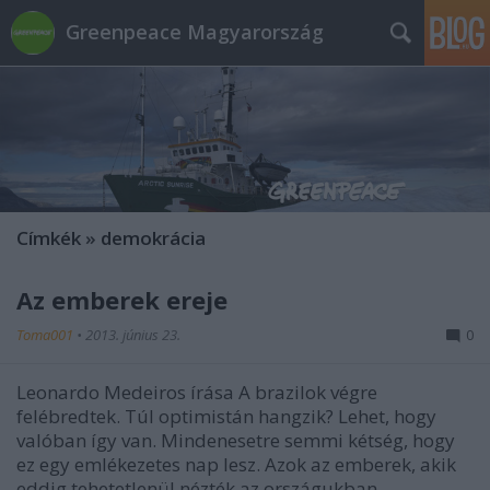
Greenpeace Magyarország
Címkék
»
demokrácia
Az emberek ereje
Toma001
•
2013. június 23.
0
Leonardo Medeiros írása A brazilok végre
felébredtek. Túl optimistán hangzik? Lehet, hogy
valóban így van. Mindenesetre semmi kétség, hogy
ez egy emlékezetes nap lesz. Azok az emberek, akik
eddig tehetetlenül nézték az országukban