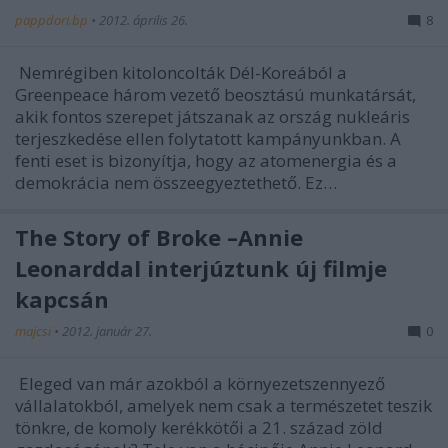
pappdori.bp
•
2012. április 26.
8
Nemrégiben kitoloncolták Dél-Koreából a
Greenpeace három vezető beosztású munkatársát,
akik fontos szerepet játszanak az ország nukleáris
terjeszkedése ellen folytatott kampányunkban. A
fenti eset is bizonyítja, hogy az atomenergia és a
demokrácia nem összeegyeztethető. Ez…
The Story of Broke –Annie
Leonarddal interjúztunk új filmje
kapcsán
majcsi
•
2012. január 27.
0
Eleged van már azokból a környezetszennyező
vállalatokból, amelyek nem csak a természetet teszik
tönkre, de komoly kerékkötői a 21. század zöld