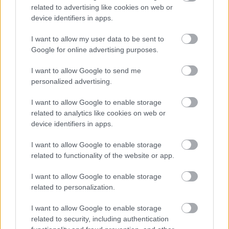
related to advertising like cookies on web or
device identifiers in apps.
I want to allow my user data to be sent to
Google for online advertising purposes.
I want to allow Google to send me
personalized advertising.
I want to allow Google to enable storage
related to analytics like cookies on web or
device identifiers in apps.
I want to allow Google to enable storage
related to functionality of the website or app.
I want to allow Google to enable storage
Holnap: általános oktatási sztrájk!
related to personalization.
Zöld_Dani
•
2012. december 18.
13
I want to allow Google to enable storage
related to security, including authentication
A diákok tegnapi fóruma HOLNAPRA ÁLTALÁNOS