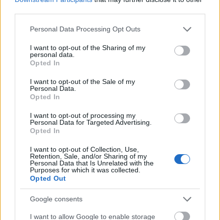
tiltás Nyugaton 1.
third parties.
EPSPS (törölt)
•
2013. február 22.
1
Please note that this website/app uses one or more Google
Personal Data Processing Opt Outs
services and may gather and store information including but
A november 6-án megrendezett kaliforniai
not limited to your visit or usage behaviour. You may click to
I want to opt-out of the Sharing of my
népszavazás döntő jelentőségű esemény volt a
personal data.
grant or deny consent to Google and its third-party tags to
Opted In
génmódosítás elleni civil küzdelemben. Még annak
use your data for below specified purposes in below Google
ellenére is, hogy a génmódosított összetevőket
consent section.
I want to opt-out of the Sale of my
tartalmazó élelmiszerek jelölését célul kitűző
Personal Data.
Proposition 37 nem került…
Opted In
I want to opt-out of processing my
Ki jön velem Panamába?
Personal Data for Targeted Advertising.
Opted In
pappdori.bp
•
2013. január 28.
27
I want to opt-out of Collection, Use,
Retention, Sale, and/or Sharing of my
Personal Data that Is Unrelated with the
Az évszázad végére minden bizonnyal a tengerbe
Purposes for which it was collected.
vész egy teljes kultúra, több ezer ember otthona, az
Opted Out
egyedálló szépségű Kuna Yala szigetcsoport. Az
őslakosok kitelepítését 2012 nyarán kezdték meg.
Google consents
Miután elolvastam az NBC riportját az volt az
I want to allow Google to enable storage
érzésem, érdemes lenne…