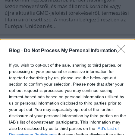
kezdeményezésről, és más államok korábbi vagy
újra aktuális GMO-jelölési törekvéseiről, termesztési
tilalmairól esett szó. A mostani befejező részben az
Európai Unióban és…
Homályban tartva: GMO-jelölés és
tiltás Nyugaton 2.
Blog -
Do Not Process My Personal Information
EPSPS (törölt)
•
2013. február 25.
0
If you wish to opt-out of the sale, sharing to third parties, or
processing of your personal or sensitive information for
Az előző részben beszámoltunk a Proposition 37-ről,
targeted advertising by us, please use the below opt-out
a 2012. novemberi kaliforniai népszavazás GMO-
section to confirm your selection. Please note that after your
jelölési pontjának kudarcáról. Majd azt vizsgáltuk
opt-out request is processed you may continue seeing
meg, mitől lehet eredményesebb az idén
interest-based ads based on personal information utilized by
novemberben valószínűleg megtartandó
us or personal information disclosed to third parties prior to
your opt-out. You may separately opt-out of the further
washingtoni szavazás. Ebben a részben néhány…
disclosure of your personal information by third parties on the
IAB’s list of downstream participants. This information may
Homályban tartva: GMO-jelölés és
also be disclosed by us to third parties on the
IAB’s List of
Downstream Participants
that may further disclose it to other