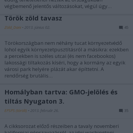
végbemenő jelentős változásokat, végül úgy…
Török zöld tavasz
Zöld_Dani
•
2013. június 02.
45
Törökországban nem néhány tucat környezetvédő
lohol egyik környezetpusztításról a másikra: ezekben
a percekben is széles utcai (és nem facebookos)
lakossági tiltakozás kíséri, hogy a kormány az egyik
városi park helyére plázát akar építtetni. A
rendőrség brutális…
Homályban tartva: GMO-jelölés és
tiltás Nyugaton 3.
EPSPS (törölt)
•
2013. február 26.
35
A cikksorozat előző részeiben a tavaly novemberi
kaliforniai népszavazásról, az idei washingtoni