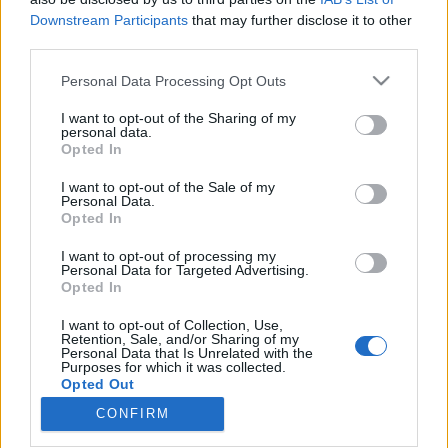
Downstream Participants
that may further disclose it to other
third parties.
Please note that this website/app uses one or more Google
Personal Data Processing Opt Outs
services and may gather and store information including but
Megmértük: nincs számottevő
not limited to your visit or usage behaviour. You may click to
I want to opt-out of the Sharing of my
szennyezés a Marosban, de az
personal data.
grant or deny consent to Google and its third-party tags to
Opted In
use your data for below specified purposes in below Google
Aranyos nincs jó állapotban
consent section.
I want to opt-out of the Sale of my
SimonG
•
2017. április 10.
0
Personal Data.
Opted In
Múlt héten érkezett a hír, hogy legalább 6000
I want to opt-out of processing my
Personal Data for Targeted Advertising.
köbméternyi zagy ömlött ki Erdélyben, a szászavinci
Opted In
színesfémbánya ülepítőjéből. A Cupru Min
bányavállalat kövekkel, földdel próbálta útját állni
I want to opt-out of Collection, Use,
az áradatnak, de teljesen a mai napig nem tudta
Retention, Sale, and/or Sharing of my
Personal Data that Is Unrelated with the
megállítani a kifolyást. A tározó azóta is szivárog, és
Purposes for which it was collected.
a…
Opted Out
CONFIRM
Google consents