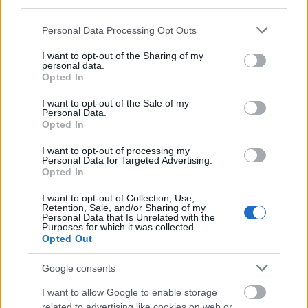
Ködösítés a szénfelhők körül
third parties.
Greenpeace
•
2012. április 21.
49
Please note that this website/app uses one or more Google
Personal Data Processing Opt Outs
services and may gather and store information including but
not limited to your visit or usage behaviour. You may click to
I want to opt-out of the Sharing of my
Az Apple reakciójában határozottan - és kivülállók
personal data.
grant or deny consent to Google and its third-party tags to
számára egész meggyőzően cáfolta a Greenpeace
Opted In
use your data for below specified purposes in below Google
állításait szerverparkjaik szénenergia-
consent section.
I want to opt-out of the Sale of my
függéséről.Nincs ebben semmi meglepő: az
Personal Data.
almásfüzitői vörösiszaptározón veszélyes hulladékot
Opted In
keverő cég is cáfolta, hogy…
I want to opt-out of processing my
Personal Data for Targeted Advertising.
A Google üdvözli a Greenpeace
Opted In
„Maszatos adatok” című jelentését
I want to opt-out of Collection, Use,
Retention, Sale, and/or Sharing of my
tmarton
•
2012. április 19.
0
Personal Data that Is Unrelated with the
Purposes for which it was collected.
Opted Out
A Greenpeace tegnapelőtt megjelent „Maszatos
adatok” tanulmányára reagálva Urs Hölzle, a Google
Google consents
műszaki infrastruktúráért felelős alelnöke a New
I want to allow Google to enable storage
York Times-nak úgy nyilatkozott: „A cég üdvözli a
related to advertising like cookies on web or