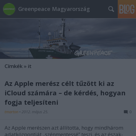
Greenpeace Magyarország
Címkék
»
it
Az Apple merész célt tűzött ki az
iCloud számára – de kérdés, hogyan
fogja teljesíteni
tmarton
•
2012. május 25.
0
Az Apple merészen azt állította, hogy mindhárom
adatközpontját „szénmentessé” teszi, és az észak-