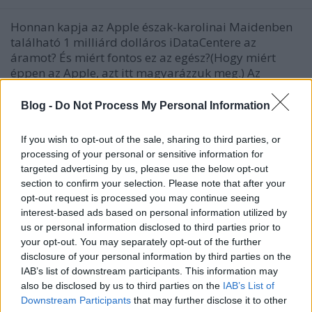
Honnan kapja az Apple észak-karolinai Maidenben
található 1 milliárd dolláros iDataCentere az
áramot? És miért fontos ez az egész?(Hogy miért
éppen az Apple, azt itt magyarázzuk meg.) Az
ember, aki hegyre ment fel, és dombról jött le.Az
Apple évről évre dollármilliókat juttat a…
Blog -
Do Not Process My Personal Information
Almamosás
If you wish to opt-out of the sale, sharing to third parties, or
processing of your personal or sensitive information for
tmarton
•
2012. április 27.
0
targeted advertising by us, please use the below opt-out
section to confirm your selection. Please note that after your
opt-out request is processed you may continue seeing
Aktivistáink tisztára mosták az Apple-t. Legalábbis a
interest-based ads based on personal information utilized by
logóját. Legalábbis az egyik bolt előtt. A Maszatos
us or personal information disclosed to third parties prior to
adatok kampány folyamatosan zajlik világszerte: az
your opt-out. You may separately opt-out of the further
Egyesült Államokban például fekete léggömbök
disclosure of your personal information by third parties on the
alkotta szénfelhőket engedtek fel pár Apple-bolt
IAB’s list of downstream participants. This information may
üvegplafonjára, és többek…
also be disclosed by us to third parties on the
IAB’s List of
Downstream Participants
that may further disclose it to other