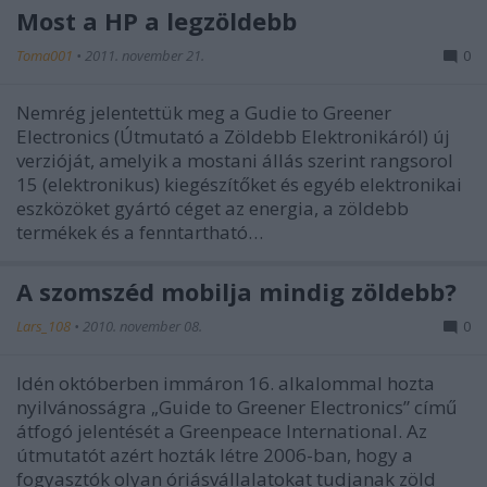
Most a HP a legzöldebb
Toma001
•
2011. november 21.
0
Nemrég jelentettük meg a Gudie to Greener
Electronics (Útmutató a Zöldebb Elektronikáról) új
verzióját, amelyik a mostani állás szerint rangsorol
15 (elektronikus) kiegészítőket és egyéb elektronikai
eszközöket gyártó céget az energia, a zöldebb
termékek és a fenntartható…
A szomszéd mobilja mindig zöldebb?
Lars_108
•
2010. november 08.
0
Idén októberben immáron 16. alkalommal hozta
nyilvánosságra „Guide to Greener Electronics” című
átfogó jelentését a Greenpeace International. Az
útmutatót azért hozták létre 2006-ban, hogy a
fogyasztók olyan óriásvállalatokat tudjanak zöld