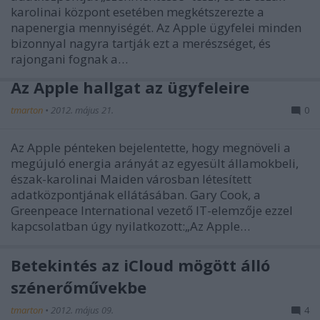
karolinai központ esetében megkétszerezte a
napenergia mennyiségét. Az Apple ügyfelei minden
bizonnyal nagyra tartják ezt a merészséget, és
rajongani fognak a…
Az Apple hallgat az ügyfeleire
tmarton
•
2012. május 21.
0
Az Apple pénteken bejelentette, hogy megnöveli a
megújuló energia arányát az egyesült államokbeli,
észak-karolinai Maiden városban létesített
adatközpontjának ellátásában. Gary Cook, a
Greenpeace International vezető IT-elemzője ezzel
kapcsolatban úgy nyilatkozott:„Az Apple…
Betekintés az iCloud mögött álló
szénerőművekbe
tmarton
•
2012. május 09.
4