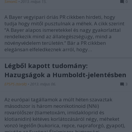
SimonG
•
2013. május 15.
0
A Bayer vegyipari óriás PR cikkben hirdeti, hogy
tudja hogy mitől pusztulnak a méhek. A cikk szerint
“A Bayer alapos ismeretekkel és nagy gyakorlattal
rendelkezik mind az állategészségügy, mind a
növényvédelem területén.“ Bár a PR cikkben
elegánsan elfeledkeznek arról, hogy…
Légből kapott tudomány:
Hazugságok a Humboldt-jelentésben
EPSPS (törölt)
•
2013. május 06.
3
Az európai tagállamok a múlt héten szavaztak
másodszor is három neonikotinoid (NNi)
rovarölőszer (tiametoxám, imidakloprid és
klotianidin) kétéves korlátozásáról négy, méheket
vonzó legelőn (kukorica, repce, napraforgó, gyapot),
miután az Európai Élelmiszer-biztonsági…