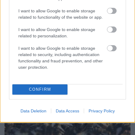
Támadtak és szúrtak
I want to allow Google to enable storage
Bob_
•
2013. július 09.
0
related to functionality of the website or app.
Tolnában egy gazda méhek számára vonzó
I want to allow Google to enable storage
növényeket permetezett egy méhgyilkos
related to personalization.
vegyianyaggal. A méhek rátámadtak az emberekre,
fekete-lila csípéseik voltak majd elpusztultak. A
I want to allow Google to enable storage
méhészek elpusztult méheik után a mai napig nem
related to security, including authentication
kaptak kártérítést.Az akkor pusztító szert az esetet…
functionality and fraud prevention, and other
user protection.
CONFIRM
Data Deletion
Data Access
Privacy Policy