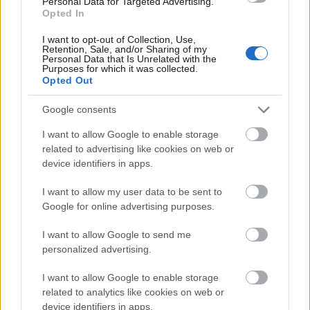
Personal Data for Targeted Advertising.
és Mezőgazdasági Világszervezet (FAO) ismét
Opted In
emlékeztet minket arra, hogy az alultápláltság még
mindig súlyosan fenyegeti a világ lakosságát:
I want to opt-out of Collection, Use,
Retention, Sale, and/or Sharing of my
minden negyedik 5 évnél fiatalabb gyermeknél
Personal Data that Is Unrelated with the
tapasztalható valamilyen fejlődési…
Purposes for which it was collected.
Opted Out
Google consents
I want to allow Google to enable storage
related to advertising like cookies on web or
device identifiers in apps.
I want to allow my user data to be sent to
Google for online advertising purposes.
I want to allow Google to send me
personalized advertising.
I want to allow Google to enable storage
related to analytics like cookies on web or
device identifiers in apps.