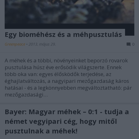
Egy bioméhész és a méhpusztulás
Greenpeace
•
2013. május 29.
0
A méhek és a többi, növényeinket beporzó rovarok
pusztulása húsz éve erősödik világszerte. Ennek
több oka van: egyes élősködők terjedése, az
éghajlatváltozás, a nagyipari mezőgazdaság káros
hatásai - és a legkönnyebben megváltoztatható: pár
mezőgazdasági…
Bayer: Magyar méhek – 0:1 - tudja a
német vegyipari cég, hogy mitől
pusztulnak a méhek!