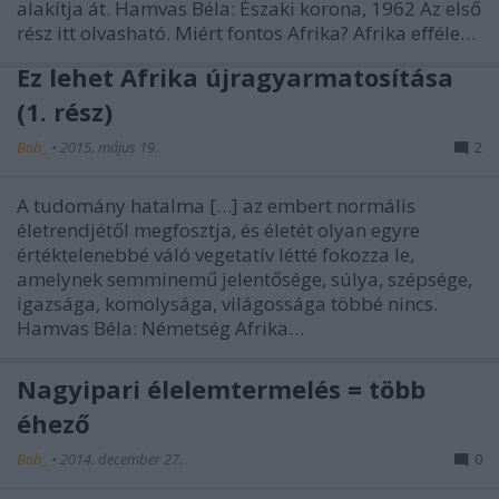
alakítja át. Hamvas Béla: Északi korona, 1962 Az első
rész itt olvasható. Miért fontos Afrika? Afrika eﬀéle…
Ez lehet Afrika újragyarmatosítása
(1. rész)
Bob_
•
2015. május 19.
2
A tudomány hatalma […] az embert normális
életrendjétől megfosztja, és életét olyan egyre
értéktelenebbé váló vegetatív létté fokozza le,
amelynek semminemű jelentősége, súlya, szépsége,
igazsága, komolysága, világossága többé nincs.
Hamvas Béla: Németség Afrika…
Nagyipari élelemtermelés = több
éhező
Bob_
•
2014. december 27.
0