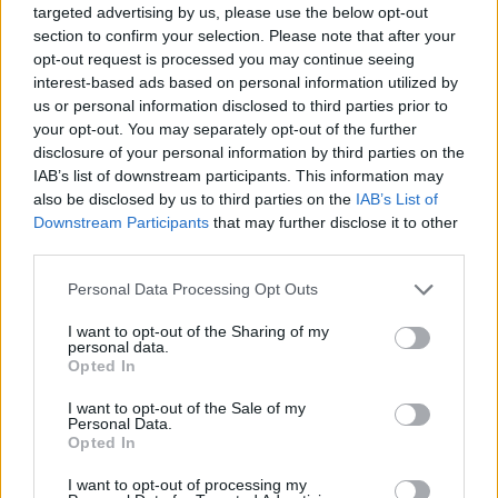
EU: Át kell alakítani a növényvédő
targeted advertising by us, please use the below opt-out
section to confirm your selection. Please note that after your
szerek európai engedélyezését a
opt-out request is processed you may continue seeing
beporzók érdekében
interest-based ads based on personal information utilized by
us or personal information disclosed to third parties prior to
Greenpeace
•
2014. április 11.
0
your opt-out. You may separately opt-out of the further
disclosure of your personal information by third parties on the
Fontos méhegészségügyi konferenciát tartottak a
IAB’s list of downstream participants. This information may
héten Brüsszelben. Hivatalosan is kiderült: a most
also be disclosed by us to third parties on the
IAB’s List of
Downstream Participants
that may further disclose it to other
piacon lévő növényvédő szerekről nem mondható el,
third parties.
hogy biztonságosak lennének a méhekre nézve.
IUCN: Az európai poszméhfajok mintegy negyede
Please note that this website/app uses one or more Google
Personal Data Processing Opt Outs
van a kihalás…
services and may gather and store information including but
not limited to your visit or usage behaviour. You may click to
I want to opt-out of the Sharing of my
personal data.
Az alultápláltság, a méhek és az
grant or deny consent to Google and its third-party tags to
Opted In
use your data for below specified purposes in below Google
élelmezési világnap
consent section.
I want to opt-out of the Sale of my
Personal Data.
Toma001
•
2013. október 16.
0
Opted In
I want to opt-out of processing my
Az élelmezési világnap alkalmából az Élelmezésügyi