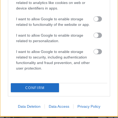
A kajarendelés is lehet
related to analytics like cookies on web or
device identifiers in apps.
környezetkímélő?!
I want to allow Google to enable storage
NyitrayDani
•
2018. augusztus 24.
0
related to functionality of the website or app.
Létezik megoldás az étel házhoz szállítására
I want to allow Google to enable storage
rengeteg eldobható csomagolóanyag nélkül is
related to personalization.
Bajban van az ember, ha ételt szeretne házhoz ...
I want to allow Google to enable storage
related to security, including authentication
functionality and fraud prevention, and other
user protection.
CONFIRM
Data Deletion
Data Access
Privacy Policy