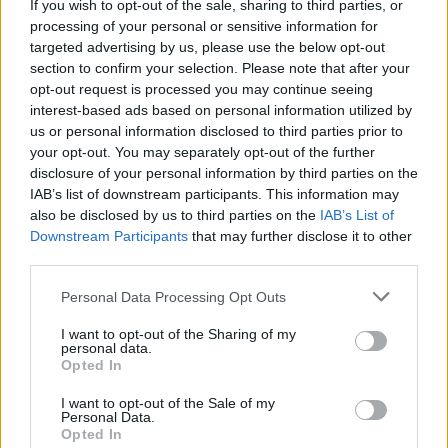
...
If you wish to opt-out of the sale, sharing to third parties, or
processing of your personal or sensitive information for
targeted advertising by us, please use the below opt-out
section to confirm your selection. Please note that after your
opt-out request is processed you may continue seeing
interest-based ads based on personal information utilized by
us or personal information disclosed to third parties prior to
your opt-out. You may separately opt-out of the further
disclosure of your personal information by third parties on the
IAB’s list of downstream participants. This information may
also be disclosed by us to third parties on the
IAB’s List of
Downstream Participants
that may further disclose it to other
third parties.
Please note that this website/app uses one or more Google
Personal Data Processing Opt Outs
services and may gather and store information including but
not limited to your visit or usage behaviour. You may click to
I want to opt-out of the Sharing of my
personal data.
Hogy ébredtem rá, hogy a
grant or deny consent to Google and its third-party tags to
Opted In
use your data for below specified purposes in below Google
műanyagszennyezés hatalmas
consent section.
I want to opt-out of the Sale of my
probléma?
Personal Data.
Opted In