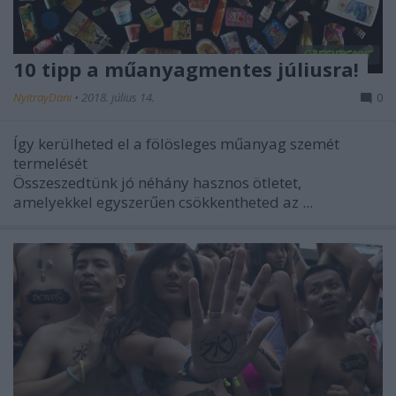
10 tipp a műanyagmentes júliusra!
NyitrayDani
•
2018. július 14.
0
Így kerülheted el a fölösleges műanyag szemét
termelését
Összeszedtünk jó néhány hasznos ötletet,
amelyekkel egyszerűen csökkentheted az ...