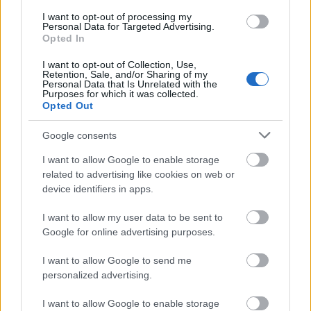
NyitrayDani
•
2018. október 02.
1
I want to opt-out of processing my
Personal Data for Targeted Advertising.
Opted In
Pár éve az egyik kedvenc korallzátonyomnál
taníthattam búvárkodni egy fiatal párt. Az időjárás
I want to opt-out of Collection, Use,
tökéletes volt, kellemes vízhőmérséklettel és ...
Retention, Sale, and/or Sharing of my
Personal Data that Is Unrelated with the
Purposes for which it was collected.
Opted Out
Google consents
I want to allow Google to enable storage
related to advertising like cookies on web or
device identifiers in apps.
I want to allow my user data to be sent to
Google for online advertising purposes.
I want to allow Google to send me
personalized advertising.
I want to allow Google to enable storage