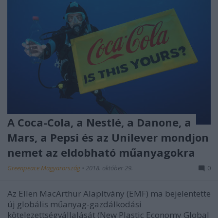
A Coca-Cola, a Nestlé, a Danone, a
Mars, a Pepsi és az Unilever mondjon
nemet az eldobható műanyagokra
Greenpeace Magyarország
•
2018. október 29.
0
Az Ellen MacArthur Alapítvány (EMF) ma bejelentette
új globális műanyag-gazdálkodási
kötelezettségvállalását (New Plastic Economy Global