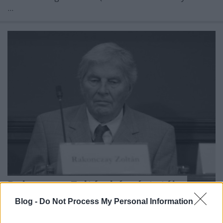
...
Rakonczay Zoltán búcsúztatója
Greenpeace Magyarország
•
2018. október 04.
0
Blog -
Do Not Process My Personal Information