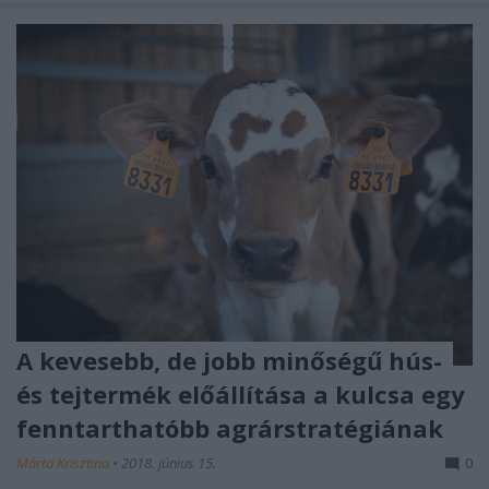
A kevesebb, de jobb minőségű hús-
és tejtermék előállítása a kulcsa egy
fenntarthatóbb agrárstratégiának
Márta Krisztina
•
2018. június 15.
0