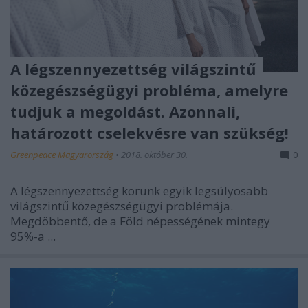
A légszennyezettség világszintű
közegészségügyi probléma, amelyre
tudjuk a megoldást. Azonnali,
határozott cselekvésre van szükség!
Greenpeace Magyarország
•
2018. október 30.
0
A légszennyezettség korunk egyik legsúlyosabb
világszintű közegészségügyi problémája.
Megdöbbentő, de
a Föld népességének mintegy
95%-a ...